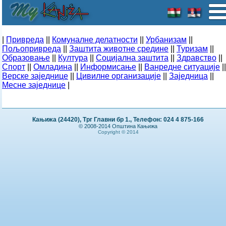
|
Привреда
||
Комуналне делатности
||
Урбанизам
||
Пољопривреда
||
Заштита животне средине
||
Туризам
||
Образовање
||
Култура
||
Социјална заштита
||
Здравство
||
Спорт
||
Омладина
||
Информисање
||
Ванредне ситуације
||
Верске заједнице
||
Цивилне организације
||
Заједница
||
Месне заједнице
|
Кањижа (24420), Трг Главни бр 1., Телефон: 024 4 875-166
© 2008-2014 Општина Кањижа
Copyright © 2014