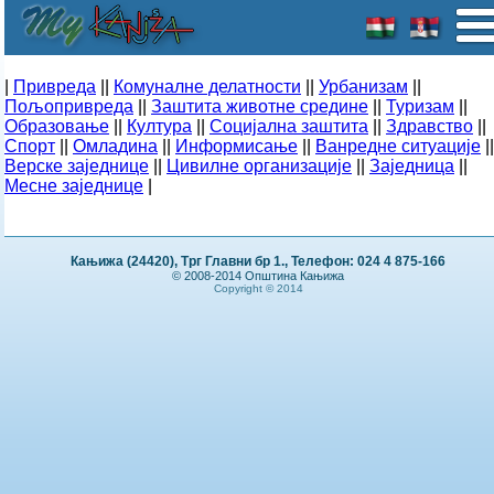
|
Привреда
||
Комуналне делатности
||
Урбанизам
||
Пољопривреда
||
Заштита животне средине
||
Туризам
||
Образовање
||
Култура
||
Социјална заштита
||
Здравство
||
Спорт
||
Омладина
||
Информисање
||
Ванредне ситуације
||
Верске заједнице
||
Цивилне организације
||
Заједница
||
Месне заједнице
|
Кањижа (24420), Трг Главни бр 1., Телефон: 024 4 875-166
© 2008-2014 Општина Кањижа
Copyright © 2014