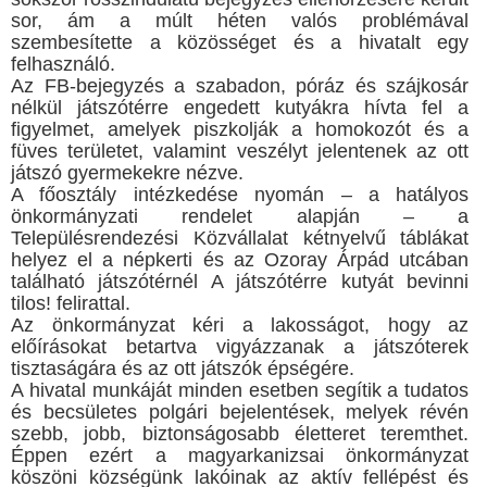
sor, ám a múlt héten valós problémával
szembesítette a közösséget és a hivatalt egy
felhasználó.
Az FB-bejegyzés a szabadon, póráz és szájkosár
nélkül játszótérre engedett kutyákra hívta fel a
figyelmet, amelyek piszkolják a homokozót és a
füves területet, valamint veszélyt jelentenek az ott
játszó gyermekekre nézve.
A főosztály intézkedése nyomán – a hatályos
önkormányzati rendelet alapján – a
Településrendezési Közvállalat kétnyelvű táblákat
helyez el a népkerti és az Ozoray Árpád utcában
található játszótérnél A játszótérre kutyát bevinni
tilos! felirattal.
Az önkormányzat kéri a lakosságot, hogy az
előírásokat betartva vigyázzanak a játszóterek
tisztaságára és az ott játszók épségére.
A hivatal munkáját minden esetben segítik a tudatos
és becsületes polgári bejelentések, melyek révén
szebb, jobb, biztonságosabb életteret teremthet.
Éppen ezért a magyarkanizsai önkormányzat
köszöni községünk lakóinak az aktív fellépést és