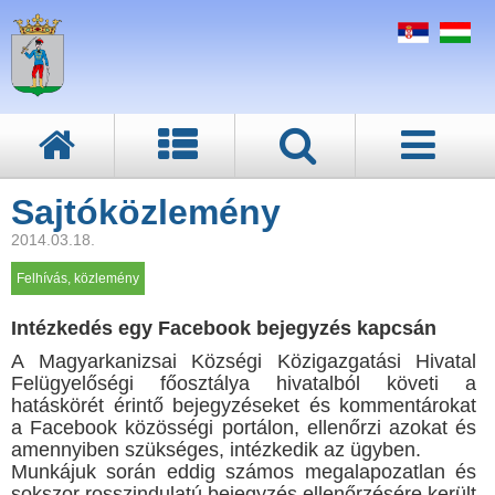
Sajtóközlemény
2014.03.18.
Felhívás, közlemény
Intézkedés egy Facebook bejegyzés kapcsán
A Magyarkanizsai Községi Közigazgatási Hivatal
Felügyelőségi főosztálya hivatalból követi a
hatáskörét érintő bejegyzéseket és kommentárokat
a Facebook közösségi portálon, ellenőrzi azokat és
amennyiben szükséges, intézkedik az ügyben.
Munkájuk során eddig számos megalapozatlan és
sokszor rosszindulatú bejegyzés ellenőrzésére került