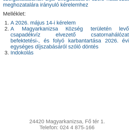
meghozatalára irányuló kérelemhez
Melléklet:
A 2026. május 14-i kérelem
А Мagyarkanizsa Кözség területén levő
csapadékvíz elvezető csatornahálózat
befektetési-, és folyó karbantartása 2026. évi
egységes díjszabásáról szóló döntés
Indokolás
24420 Magyarkanizsa, Fő tér 1.
Telefon: 024 4 875-166