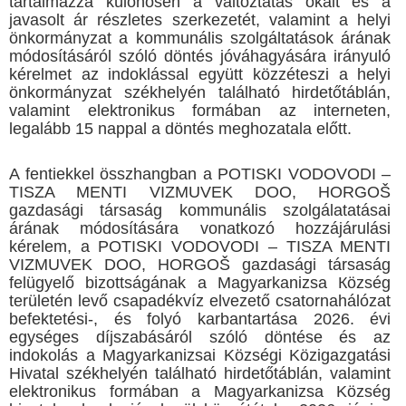
tartalmazza különösen a változtatás okait és a
javasolt ár részletes szerkezetét, valamint a helyi
önkormányzat a kommunális szolgáltatások árának
módosításáról szóló döntés jóváhagyására irányuló
kérelmet az indoklással együtt közzéteszi a helyi
önkormányzat székhelyén található hirdetőtáblán,
valamint elektronikus formában az interneten,
legalább 15 nappal a döntés meghozatala előtt.
A fentiekkel összhangban a POTISKI VODOVODI –
TISZA MENTI VIZMUVEK DOO, HORGOŠ
gazdasági társaság kommunális szolgálatatásai
árának módosítására vonatkozó hozzájárulási
kérelem, a POTISKI VODOVODI – TISZA MENTI
VIZMUVEK DOO, HORGOŠ gazdasági társaság
felügyelő bizottságának a Мagyarkanizsa Кözség
területén levő csapadékvíz elvezető csatornahálózat
befektetési-, és folyó karbantartása 2026. évi
egységes díjszabásáról szóló döntése és az
indokolás a Magyarkanizsai Községi Közigazgatási
Hivatal székhelyén található hirdetőtáblán, valamint
elektronikus formában a Magyarkanizsa Község