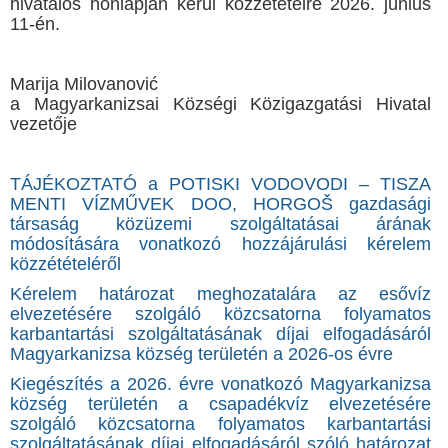
hivatalos honlapján kerül közzétételre 2026. június
11-én.
Marija Milovanović
a Magyarkanizsai Községi Közigazgatási Hivatal
vezetője
TÁJÉKOZTATÓ a POTISKI VODOVODI – TISZA
MENTI VÍZMŰVEK DOO, HORGOŠ gazdasági
társaság közüzemi szolgáltatásai árának
módosítására vonatkozó hozzájárulási kérelem
közzétételéről
Kérelem határozat meghozatalára az esővíz
elvezetésére szolgáló közcsatorna folyamatos
karbantartási szolgáltatásának díjai elfogadásáról
Magyarkanizsa község területén a 2026-os évre
Kiegészítés a 2026. évre vonatkozó Magyarkanizsa
község területén a csapadékvíz elvezetésére
szolgáló közcsatorna folyamatos karbantartási
szolgáltatásának díjai elfogadásáról szóló határozat