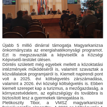
Újabb 5 millió dinárral támogatja Magyarkanizsa
önkormányzata az energiahatékonysági programot.
Ezt is megszavazták a képviselők a Községi
Képviselő-testület ülésen.
Döntés született még egyebek mellett a közoktatási
intézmények működéséről is, valamint szavaztak a
közvállalatok programjairól is. Kiemelt napirendi pont
volt a 2025. évi költségvetés zárszámadása,
valamint a 2026. évi községi költségvetés is. Ebben
kiemelt szerepet kap a turizmus, a mezőgazdaság, a
környezetvédelem, az egészségügy és továbbra is
biztosított lesz a gyermekek támogatása is.
Pletikoszity Tibor, a VMSZ magyarkanizsai