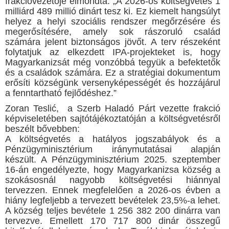
frakcióvezetője elmondta: „A 2026-os költségvetés 1
milliárd 489 millió dinárt tesz ki. Ez kiemelt hangsúlyt
helyez a helyi szociális rendszer megőrzésére és
megerősítésére, amely sok rászoruló család
számára jelent biztonságos jövőt. A terv részeként
folytatjuk az elkezdett IPA-projekteket is, hogy
Magyarkanizsát még vonzóbbá tegyük a befektetők
és a családok számára. Ez a stratégiai dokumentum
erősíti községünk versenyképességét és hozzájárul
a fenntartható fejlődéshez.”
Zoran Teslić, a Szerb Haladó Párt vezette frakció
képviseletében sajtótájékoztatóján a költségvetésről
beszélt bővebben:
A költségvetés a hatályos jogszabályok és a
Pénzügyminisztérium iránymutatásai alapján
készült. A Pénzügyminisztérium 2025. szeptember
16-án engedélyezte, hogy Magyarkanizsa község a
szokásosnál nagyobb költségvetési hiánnyal
tervezzen. Ennek megfelelően a 2026-os évben a
hiány legfeljebb a tervezett bevételek 23,5%-a lehet.
A község teljes bevétele 1 256 382 200 dinárra van
tervezve. Emellett 170 717 800 dinár összegű