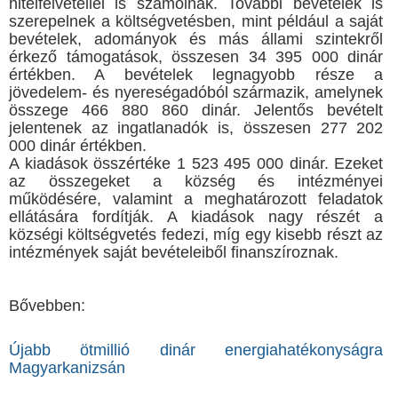
hitelfelvétellel is számolnak. További bevételek is
szerepelnek a költségvetésben, mint például a saját
bevételek, adományok és más állami szintekről
érkező támogatások, összesen 34 395 000 dinár
értékben. A bevételek legnagyobb része a
jövedelem- és nyereségadóból származik, amelynek
összege 466 880 860 dinár. Jelentős bevételt
jelentenek az ingatlanadók is, összesen 277 202
000 dinár értékben.
A kiadások összértéke 1 523 495 000 dinár. Ezeket
az összegeket a község és intézményei
működésére, valamint a meghatározott feladatok
ellátására fordítják. A kiadások nagy részét a
községi költségvetés fedezi, míg egy kisebb részt az
intézmények saját bevételeiből finanszíroznak.
Bővebben:
Újabb ötmillió dinár energiahatékonyságra
Magyarkanizsán