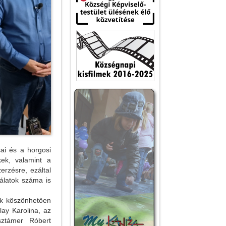
ai és a horgosi
kek, valamint a
erzésre, ezáltal
gálatok száma is
k köszönhetően
lay Karolina, az
sztámer Róbert