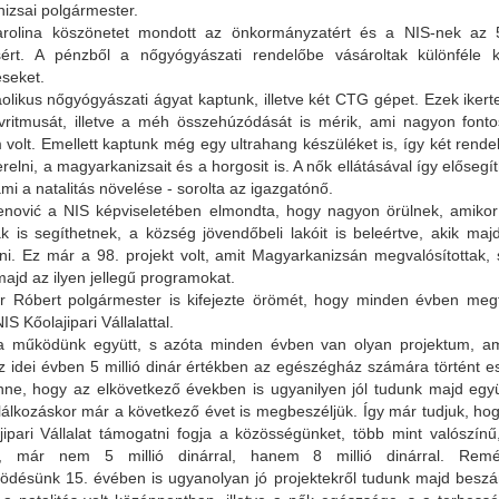
izsai polgármester.
rolina köszönetet mondott az önkormányzatért és a NIS-nek az 5
ért. A pénzből a nőgyógyászati rendelőbe vásároltak különféle 
seket.
aolikus nőgyógyászati ágyat kaptunk, illetve két CTG gépet. Ezek iker
vritmusát, illetve a méh összehúzódását is mérik, ami nagyon fonto
volt. Emellett kaptunk még egy ultrahang készüléket is, így két rendelő
relni, a magyarkanizsait és a horgosit is. A nők ellátásával így elősegít
ami a natalitás növelése - sorolta az igazgatónő.
enović a NIS képviseletében elmondta, hogy nagyon örülnek, amiko
ak is segíthetnek, a község jövendőbeli lakóit is beleértve, akik ma
i. Ez már a 98. projekt volt, amit Magyarkanizsán megvalósítottak, s
 majd az ilyen jellegű programokat.
r Róbert polgármester is kifejezte örömét, hogy minden évben megt
IS Kőolajipari Vállalattal.
a működünk együtt, s azóta minden évben van olyan projektum, a
 Az idei évben 5 millió dinár értékben az egészégház számára történt 
ne, hogy az elkövetkező években is ugyanilyen jól tudunk majd együ
lálkozáskor már a következő évet is megbeszéljük. Így már tudjuk, ho
jipari Vállalat támogatni fogja a közösségünket, több mint valószín
l, már nem 5 millió dinárral, hanem 8 millió dinárral. Rem
ödésünk 15. évében is ugyanolyan jó projektekről tudunk majd beszám