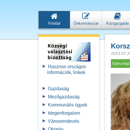
Főoldal
Önkormányzat
Közigazgatás
Korsz
2023.07.2
Egészségü
Hasznos országos
információk, linkek
Gazdaság
Mezőgazdaság
Kommunális ügyek
Idegenforgalom
Városrendezés
Oktatás