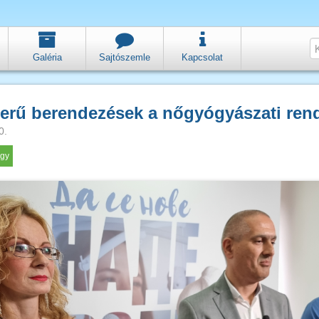
Galéria
Sajtószemle
Kapcsolat
erű berendezések a nőgyógyászati ren
0.
gy