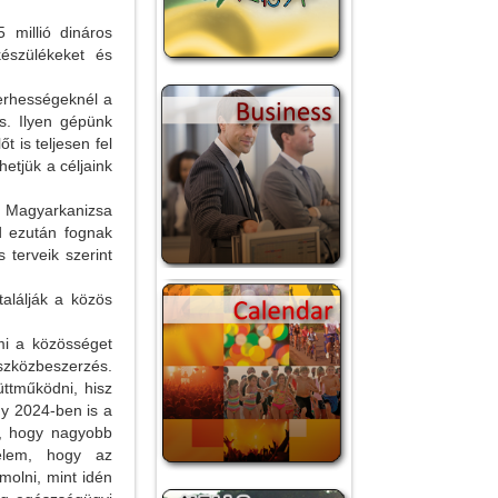
 millió dináros
készülékeket és
terhességeknél a
s. Ilyen gépünk
t is teljesen fel
hetjük a céljaink
r Magyarkanizsa
jd ezután fognak
 terveik szerint
alálják a közös
mi a közösséget
eszközbeszerzés.
ttműködni, hisz
gy 2024-ben is a
ű, hogy nagyobb
élem, hogy az
olni, mint idén