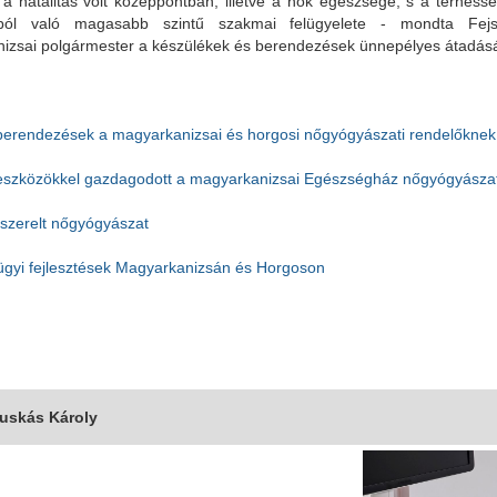
r a natalitás volt középpontban, illetve a nők egészsége, s a terhes
ból való magasabb szintű szakmai felügyelete - mondta Fejs
izsai polgármester a készülékek és berendezések ünnepélyes átadás
berendezések a magyarkanizsai és horgosi nőgyógyászati rendelőknek
eszközökkel gazdagodott a magyarkanizsai Egészségház nőgyógyászat
lszerelt nőgyógyászat
gyi fejlesztések Magyarkanizsán és Horgoson
Puskás Károly