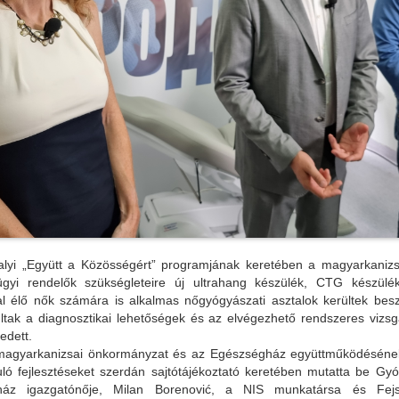
alyi „Együtt a Közösségért” programjának keretében a magyarkanizs
gyi rendelők szükségleteire új ultrahang készülék, CTG készülé
al élő nők számára is alkalmas nőgyógyászati asztalok kerültek besz
ultak a diagnosztikai lehetőségek és az elvégezhető rendszeres vizs
edett.
magyarkanizsai önkormányzat és az Egészségház együttműködéséne
ló fejlesztéseket szerdán sajtótájékoztató keretében mutatta be Gyó
ház igazgatónője, Milan Borenović, a NIS munkatársa és Fej