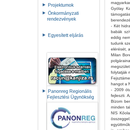
magyarkan
Projektumok
Gyólay Ka
Önkormányzati
támogatás
rendezvények
berendezé
- Két hidr
babák szí
Egyesített eljárás
eddig nem 
tudunk sze
elérését, 
Milan Bor
polgárain
megszületn
folytatják
Fejsztáme
hangot a N
- 2009 ót
Panonreg Regionális
fejleszti.
Fejlesztési Ügynökség
Bízom ben
minden ta
NIS Kőola
összegge
együttműk