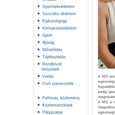
Gyermekvédelem
Szociális védelem
Egészségügy
Környezetvédelem
Sport
Ifjúság
Művelődés
Tájékoztatás
Rendkívüli
helyzetek
Vallás
A NIS tav
egészségü
Civil szervezetek
fogyatékk
pedig jav
megnövek
Felhívás, közlemény
A NIS, a 
Közbeszerzések
megvalósu
Pályázatok
egészség