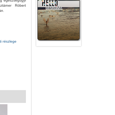
ség egészségügyi
ztámer Róbert
án.
i részlege