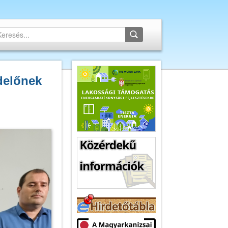
delőnek