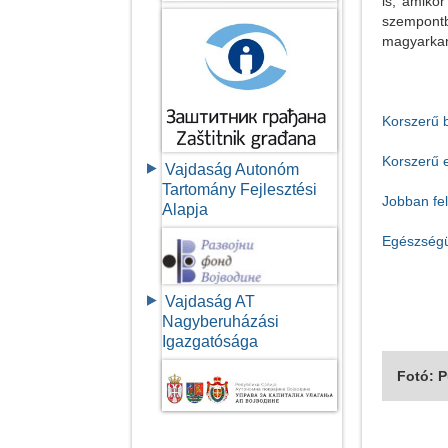
is, amiko
szempont
magyarkan
Korszerű 
Korszerű 
Vajdaság Autonóm
Tartomány Fejlesztési
Jobban fe
Alapja
Egészségü
Vajdaság AT
Nagyberuházási
Igazgatósága
Fotó: 