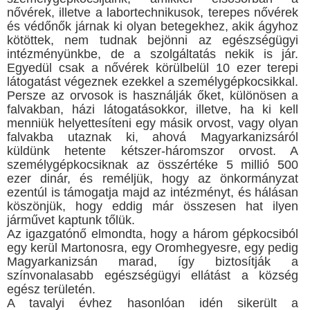
nővérek, illetve a labortechnikusok, terepes nővérek
és védőnők járnak ki olyan betegekhez, akik ágyhoz
kötöttek, nem tudnak bejönni az egészségügyi
intézményünkbe, de a szolgáltatás nekik is jár.
Egyedül csak a nővérek körülbelül 10 ezer terepi
látogatást végeznek ezekkel a személygépkocsikkal.
Persze az orvosok is használják őket, különösen a
falvakban, házi látogatásokkor, illetve, ha ki kell
menniük helyettesíteni egy másik orvost, vagy olyan
falvakba utaznak ki, ahová Magyarkanizsáról
küldünk hetente kétszer-háromszor orvost. A
személygépkocsiknak az összértéke 5 millió 500
ezer dinár, és reméljük, hogy az önkormányzat
ezentúl is támogatja majd az intézményt, és hálásan
köszönjük, hogy eddig már összesen hat ilyen
járművet kaptunk tőlük.
Az igazgatónő elmondta, hogy a három gépkocsiból
egy kerül Martonosra, egy Oromhegyesre, egy pedig
Magyarkanizsán marad, így biztosítják a
színvonalasabb egészségügyi ellátást a község
egész területén.
A tavalyi évhez hasonlóan idén sikerült a