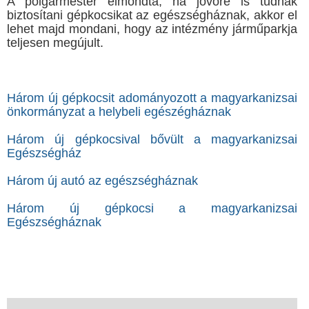
A polgármester elmondta, ha jövőre is tudnak
biztosítani gépkocsikat az egészségháznak, akkor el
lehet majd mondani, hogy az intézmény járműparkja
teljesen megújult.
Három új gépkocsit adományozott a magyarkanizsai
önkormányzat a helybeli egészégháznak
Három új gépkocsival bővült a magyarkanizsai
Egészségház
Három új autó az egészségháznak
Három új gépkocsi a magyarkanizsai
Egészségháznak