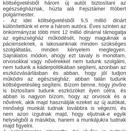
költségvetésből három új autót biztosítani az
egészségháznak, húzta alá Fejsztámer Róbert
polgármester.
- Az idei költségvetésből 5,5 millió dinárt
különítettünk el erre a három autóra. Éves szinten az
önkormányzat több mint 12 millió dinárral támogatja
az egészségház működését, hogy maguknak a
pácienseknek, a lakosainknak minden szükséges
szolgáltatás, minden kényelem meglegyen.
Sajnálatos módon, ahogy ezt tavaly is mondtam,
orvosokkal vagy nővérekkel nem tudunk szolgálni,
nem tudunk a káderpolitikában segíteni, azonban az
eszközvásárlásban és abban, hogy jól tudjon
működni az egészségház, abban talán tudunk
költségvetésileg segíteni. Bízom benne, hogy jövőre
is biztosítani tudunk eszközöket ilyen célra, és
abban is nagyon bízom, hogy az orvosok és a
nővérek, akik majd használják ezeket az új autókat,
minőségi munkát tudnak továbbra is végezni, és
nem azon izgulnak majd, hogy eljutnak-e egyik
helységből a másikba, hanem a munkájukra tudnak
majd figyelni.