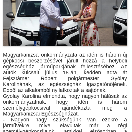
Magyarkanizsa önkormányzata az idén is három új
gépkocsi beszerzésével járult hozzá a helybeli
egészségház járműparkjának fejlesztéséhez. Az
autók kulcsait július 18-án, kedden adta át
Fejsztámer Róbert polgármester Gyólay
Karolinának, az egészségház igazgatónőjének.
Ebből az alkalomból nyilatkoztak a sajtónak.
Gyólay Karolina elmondta, hogy nagyon hálásak az
önkormányzatnak, hogy idén is három
személygépkocsival ajándékozta meg a
Magyarkanizsai Egészségházat.
- Nagyon nagy szükségünk van ezekre a
járművekre, mivel elavultak már a régi
személygépkocsijaink, amikkel elsősorban a