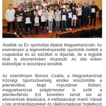
Átadták az Év sportolója díjakat Magyarkanizsán. Az
eseményen a legeredményesebb sportolók mellett a
csapatokat és az edzőket is díjazták, de a legjobb
klub is elismerésben részesült. Az idei évben
különdíjak is kiosztásra kerültek.
Az eseményen Borsos Csaba, a Magyarkanizsai
Községi Sportszövetség elnöke köszöntötte a
jelenlévőket. Majd Fejsztámer Róbert,
magyarkanizsai polgármester is szólt a
jelenlevőkhöz. Ezt követően került sor az
elismerések átadására. A méltatásokat Vranić Váradi
Lívia protokollügyekkel és tájékoztatással foglalkozó