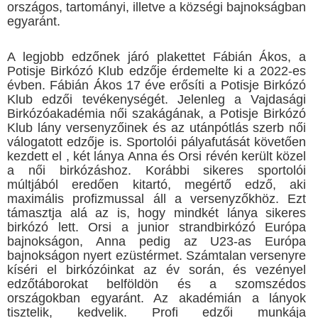
országos, tartományi, illetve a községi bajnokságban
egyaránt.
A legjobb edzőnek járó plakettet Fábián Ákos, a
Potisje Birkózó Klub edzője érdemelte ki a 2022-es
évben. Fábián Ákos 17 éve erősíti a Potisje Birkózó
Klub edzői tevékenységét. Jelenleg a Vajdasági
Birkózóakadémia női szakágának, a Potisje Birkózó
Klub lány versenyzőinek és az utánpótlás szerb női
válogatott edzője is. Sportolói pályafutását követően
kezdett el , két lánya Anna és Orsi révén került közel
a női birkózáshoz. Korábbi sikeres sportolói
múltjából eredően kitartó, megértő edző, aki
maximális profizmussal áll a versenyzőkhöz. Ezt
támasztja alá az is, hogy mindkét lánya sikeres
birkózó lett. Orsi a junior strandbirkózó Európa
bajnokságon, Anna pedig az U23-as Európa
bajnokságon nyert ezüstérmet. Számtalan versenyre
kíséri el birkózóinkat az év során, és vezényel
edzőtáborokat belföldön és a szomszédos
országokban egyaránt. Az akadémián a lányok
tisztelik, kedvelik. Profi edzői munkája