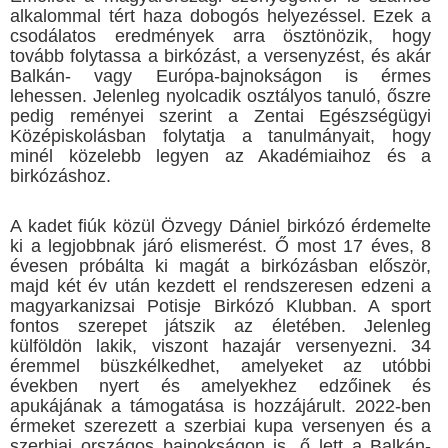
alkalommal tért haza dobogós helyezéssel. Ezek a
csodálatos eredmények arra ösztönözik, hogy
tovább folytassa a birkózást, a versenyzést, és akár
Balkán- vagy Európa-bajnokságon is érmes
lehessen. Jelenleg nyolcadik osztályos tanuló, őszre
pedig reményei szerint a Zentai Egészségügyi
Középiskolásban folytatja a tanulmányait, hogy
minél közelebb legyen az Akadémiaihoz és a
birkózáshoz.
A kadet fiúk közül Özvegy Dániel birkózó érdemelte
ki a legjobbnak járó elismerést. Ő most 17 éves, 8
évesen próbálta ki magát a birkózásban először,
majd két év után kezdett el rendszeresen edzeni a
magyarkanizsai Potisje Birkózó Klubban. A sport
fontos szerepet játszik az életében. Jelenleg
külföldön lakik, viszont hazajár versenyezni. 34
éremmel büszkélkedhet, amelyeket az utóbbi
években nyert és amelyekhez edzőinek és
apukájának a támogatása is hozzájárult. 2022-ben
érmeket szerezett a szerbiai kupa versenyen és a
szerbiai országos bajnokságon is, ő lett a Balkán-