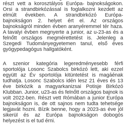
részt vett a korosztályos Európa- bajnokságokon.
Orsi a strandbirkózással is foglalkozni kezdett az
elmúlt években. A strandbirkózó Európa-
bajnokságon 2. helyet ért el. Az országos
bajnokságról minden évben aranyéremmel tér haza.
A tavalyi évben megnyerte a junior, az u-23-as és a
felnőtt országos megmérettetést is. Jelenleg a
Szegedi Tudományegyetemen tanul, első éves
gyógypedagógus hallgatóként.
A szenior kategória legeredményesebb férfi
sportolója Losonc Szabolcs birkózó lett, aki ezzel
együtt az Év sportolója kitüntetést is magáénak
tudhatja. Losonc Szabolcs idén lesz 21 éves és 13
éve birkózik a magyarkanizsai Potisje Birkózó
Klubban. Junior, u23-as és felnőtt országos bajnok is
volt 2022-ben. Részt vett Rómában a junior Európa
bajnokságon is, de ott sajnos nem tudta tehetsége
legjavát hozni. Bízik benne, hogy a 2023-as éve jól
sikerül és az Európa bajnokságon dobogós
helyezést is el tud érni.