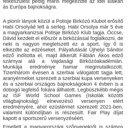
felkészülést pedig máris megkezdte az idei Balkán
ás Európa bajnokságra.
A pionír lányok közül a Potisje Birkózó Klubot erősítő
Habi Orsolyáé lett a serleg. Habi Orsolya már 5 éve
a magyarkanizsai Potisje Birkózó Klub tagja. Öccse,
Dávid kezdett el először a birkózással foglalkozni, de
neki is nagyon megtetszett ez a sport, így ő is
elkezdte az edzéseket. Pályafutását Újhelyi Sándor
edző indította el, majd átkerült Fábián Ákos edző
szárnyai alá a Vajdasági Birkózóakadémián.
Munkája eredménye hamar megmutatkozott.
Tizenhárom évesen a szerbiai válogatott tagja lett,
aranyérmeket szerezett a szerbiai kupa versenyeken
és a szerbiai országos bajnokságokon 4 évben is a
dobogó legfelső fokára állhatott. Legbüszkébb mégis
az ISF World School Games (Iskolák közötti
világbajnokság) elnevezésű versenyen elért
eredményére, ahol ezüstérmet szerezett 2021-ben,
valamint különdíjban is részesült. Fair Play díjat
kapott a sportszerű versenyzéséért.
Emellett a magyarországi szőnyegekről is számos