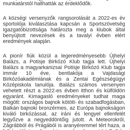
munkatárstól hallhatták az érdeklődők.
A községi versenyzők rangsorolását a 2022-es év
sportolója kiválasztása kapcsán a Sportszövetség
Igazgatóbizottsága határozta meg a klubok által
benyújtott nevezések és a tavalyi évben elért
eredmények alapján.
A pionír fiúk közül a legeredményesebb Újhelyi
Balázs, a Potisje Birkózó Klub tagja lett. Újhelyi
Balázs a magyarkanizsai Potisje Birkózó Klub tagja
immár 10 éve, bentlakója a Vajdasági
Birkózóakadémiának és a Zentai Egészségügyi
Középiskola tanulója. Balázs számos versenyen
vehetett részt a 2022-es évben itthon és külföldön
egyaránt. Kimagasló eredményeket tudhat maga
mögött: országos bajnok kötött- és szabadfogásban,
Balkán bajnoki bronzérmes, az Európa bajnokságon
kiváló birkózással, az iráni és lengyel ellenfelét
legyőzve a negyeddöntőig jutott. A Meteorokról,
Zágrábból és Prágából is aranyéremmel tért haza, a