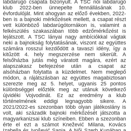
labdarúgó csapata bizonyult. A TSC női labdarúgó
klub 2022-ben ünnepelte fennállásának 10.
évfordulóját. Mint ahogyan az előző években, 2022-
ben is a bajnoki mérkőzések mellett, a csapat részt
vett különböző labdarúgótornákon is, valamint a
felkészülés szakaszában több edzőmérkőzést is
lejátszott. A TSC lányai nagy ambíciókkal vágtak
neki a bajnokság folytatásának, viszont az együttes
számára rosszul kezdődött a tavaszi idény, így a
kitűzött 4. hely megszerzése nem sikerült. A
felsőházba jutás még váratott magára, ezért az
alapszakasz befejezése után a csapat az
alsóházban folytatta a küzdelmet. Nem meglepő
módon, a rájátszásban az együttes magabiztosan
szerezte meg az 5. helyet, ugyanis 25 pontos
különbséggel előzték meg az utánuk következő
újvidéki Vojvodinát. Ez az eredmény a klub
történelmének eddigi legnagyobb sikere. A
2021/2022-es szezonban több olyan játékoslány is
volt, aki századik bajnoki mérkőzését játszotta a
magyarkanizsai klub színeiben. Ebben a szezonban
érte el ezt a számot Knežević Milana, Kovács
Izabella és Ivošević Sanja. A Női Szerb Kupában a