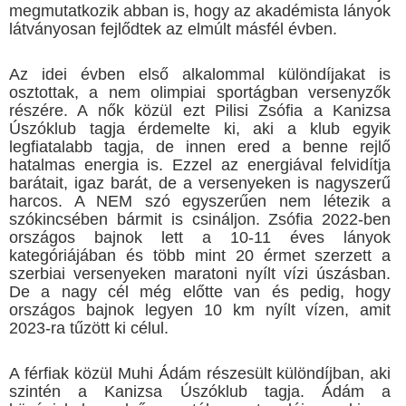
megmutatkozik abban is, hogy az akadémista lányok
látványosan fejlődtek az elmúlt másfél évben.
Az idei évben első alkalommal különdíjakat is
osztottak, a nem olimpiai sportágban versenyzők
részére. A nők közül ezt Pilisi Zsófia a Kanizsa
Úszóklub tagja érdemelte ki, aki a klub egyik
legfiatalabb tagja, de innen ered a benne rejlő
hatalmas energia is. Ezzel az energiával felvidítja
barátait, igaz barát, de a versenyeken is nagyszerű
harcos. A NEM szó egyszerűen nem létezik a
szókincsében bármit is csináljon. Zsófia 2022-ben
országos bajnok lett a 10-11 éves lányok
kategóriájában és több mint 20 érmet szerzett a
szerbiai versenyeken maratoni nyílt vízi úszásban.
De a nagy cél még előtte van és pedig, hogy
országos bajnok legyen 10 km nyílt vízen, amit
2023-ra tűzött ki célul.
A férfiak közül Muhi Ádám részesült különdíjban, aki
szintén a Kanizsa Úszóklub tagja. Ádám a