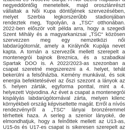
negyeddöntőig meneteltek, majd oroszlánrészt
vállaltak a Női Kupa döntőjének szervezésében,
melyet Szerbia legkorszerűbb stadionjában
rendeztek meg, Topolyán, a „TSC“ otthonában.
2022-ben először volt példa arra, hogy a szegedi
Szent Mihály és a magyarkanizsai „TSC“ közösen
szervezzen meg egy nemzetközi női
labdarúgótornát, amely a Királynők Kupája nevet
kapta. A tornán a szervezők mellett szerepelt a
montenegrói bajnok Breznica, és a szabadkai
Spartak DOO is. A 2022/2023-as szezonban a
csapat szeretné megszerezni a 4. helyet, tehát
bekerülni a felsőházba. Kemény munkával, és sok
energia befektetésével az őszi szezont a lányok az
5. helyen zárták, egyforma ponttal, mint a 4.
helyezett Vojvodina. Az évet a csapat a montenegrói
kispályás labdarúgótornával zárta, melyen kilenc
környékbeli ország képviseltette magát. Erről a nívós
rendezvényről a „TSC“ lányai bronzéremmel
térhettek haza. A serleg a szenior lányoké, de
elmondhatjuk, hogy a felnőttek mellett az U13-as,
U15-ös és U17-es csapat is sikeresen szerepelt az