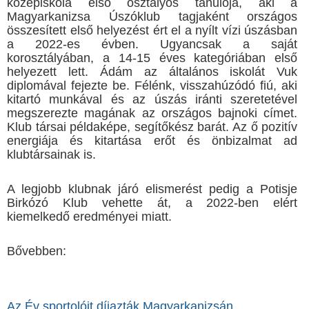
középiskola első osztályos tanulója, aki a
Magyarkanizsa Úszóklub tagjaként országos
összesített első helyezést ért el a nyílt vízi úszásban
a 2022-es évben. Ugyancsak a saját
korosztályában, a 14-15 éves kategóriában első
helyezett lett. Ádám az általános iskolát Vuk
diplomával fejezte be. Félénk, visszahúzódó fiú, aki
kitartó munkával és az úszás iránti szeretetével
megszerezte magának az országos bajnoki címet.
Klub társai példaképe, segítőkész barát. Az ő pozitív
energiája és kitartása erőt és önbizalmat ad
klubtársainak is.
A legjobb klubnak járó elismerést pedig a Potisje
Birkózó Klub vehette át, a 2022-ben elért
kiemelkedő eredményei miatt.
Bővebben:
Az Év sportolóit díjazták Magyarkanizsán