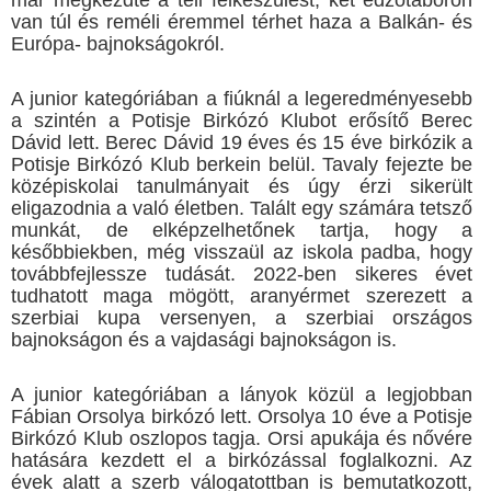
már megkezdte a téli felkészülést, két edzőtáboron
van túl és reméli éremmel térhet haza a Balkán- és
Európa- bajnokságokról.
A junior kategóriában a fiúknál a legeredményesebb
a szintén a Potisje Birkózó Klubot erősítő Berec
Dávid lett. Berec Dávid 19 éves és 15 éve birkózik a
Potisje Birkózó Klub berkein belül. Tavaly fejezte be
középiskolai tanulmányait és úgy érzi sikerült
eligazodnia a való életben. Talált egy számára tetsző
munkát, de elképzelhetőnek tartja, hogy a
későbbiekben, még visszaül az iskola padba, hogy
továbbfejlessze tudását. 2022-ben sikeres évet
tudhatott maga mögött, aranyérmet szerezett a
szerbiai kupa versenyen, a szerbiai országos
bajnokságon és a vajdasági bajnokságon is.
A junior kategóriában a lányok közül a legjobban
Fábian Orsolya birkózó lett. Orsolya 10 éve a Potisje
Birkózó Klub oszlopos tagja. Orsi apukája és nővére
hatására kezdett el a birkózással foglalkozni. Az
évek alatt a szerb válogatottban is bemutatkozott,