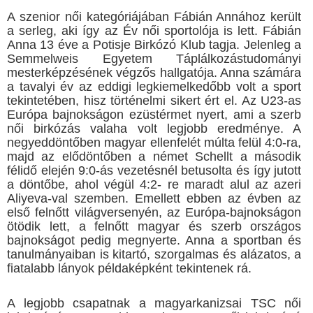
A szenior női kategóriájában Fábián Annához került
a serleg, aki így az Év női sportolója is lett. Fábián
Anna 13 éve a Potisje Birkózó Klub tagja. Jelenleg a
Semmelweis Egyetem Táplálkozástudományi
mesterképzésének végzős hallgatója. Anna számára
a tavalyi év az eddigi legkiemelkedőbb volt a sport
tekintetében, hisz történelmi sikert ért el. Az U23-as
Európa bajnokságon ezüstérmet nyert, ami a szerb
női birkózás valaha volt legjobb eredménye. A
negyeddöntőben magyar ellenfelét múlta felül 4:0-ra,
majd az elődöntőben a német Schellt a második
félidő elején 9:0-ás vezetésnél betusolta és így jutott
a döntőbe, ahol végül 4:2- re maradt alul az azeri
Aliyeva-val szemben. Emellett ebben az évben az
első felnőtt világversenyén, az Európa-bajnokságon
ötödik lett, a felnőtt magyar és szerb országos
bajnokságot pedig megnyerte. Anna a sportban és
tanulmányaiban is kitartó, szorgalmas és alázatos, a
fiatalabb lányok példaképként tekintenek rá.
A legjobb csapatnak a magyarkanizsai TSC női