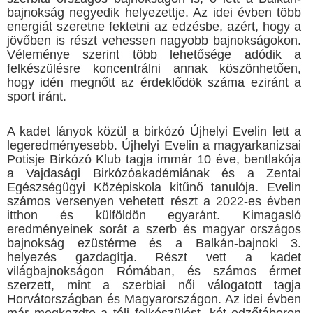
bajnokság negyedik helyezettje. Az idei évben több
energiát szeretne fektetni az edzésbe, azért, hogy a
jövőben is részt vehessen nagyobb bajnokságokon.
Véleménye szerint több lehetősége adódik a
felkészülésre koncentrálni annak köszönhetően,
hogy idén megnőtt az érdeklődök száma eziránt a
sport iránt.
A kadet lányok közül a birkózó Újhelyi Evelin lett a
legeredményesebb. Újhelyi Evelin a magyarkanizsai
Potisje Birkózó Klub tagja immár 10 éve, bentlakója
a Vajdasági Birkózóakadémiának és a Zentai
Egészségügyi Középiskola kitűnő tanulója. Evelin
számos versenyen vehetett részt a 2022-es évben
itthon és külföldön egyaránt. Kimagasló
eredményeinek sorát a szerb és magyar országos
bajnokság ezüstérme és a Balkán-bajnoki 3.
helyezés gazdagítja. Részt vett a kadet
világbajnokságon Rómában, és számos érmet
szerzett, mint a szerbiai női válogatott tagja
Horvátországban és Magyarországon. Az idei évben