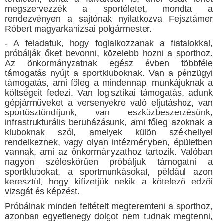
megszervezzék a sportéletet, mondta a
rendezvényen a sajtónak nyilatkozva Fejsztámer
Róbert magyarkanizsai polgármester.
- A feladatuk, hogy foglalkozzanak a fiatalokkal,
próbálják őket bevonni, közelebb hozni a sporthoz.
Az önkormányzatnak egész évben többféle
támogatás nyújt a sportkluboknak. Van a pénzügyi
támogatás, ami főleg a mindennapi munkájuknak a
költségeit fedezi. Van logisztikai támogatás, adunk
gépjárműveket a versenyekre való eljutáshoz, van
sportösztöndíjunk, van eszközbeszerzésünk,
infrastrukturális beruházásunk, ami főleg azoknak a
kluboknak szól, amelyek külön székhellyel
rendelkeznek, vagy olyan intézményben, épületben
vannak, ami az önkormányzathoz tartozik. Valóban
nagyon széleskörűen próbáljuk támogatni a
sportklubokat, a sportmunkásokat, például azon
keresztül, hogy kifizetjük nekik a kötelező edzői
vizsgát és képzést.
Próbálnak minden feltételt megteremteni a sporthoz,
azonban egyetlenegy dolgot nem tudnak megtenni,