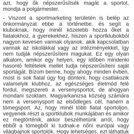
azt, hogy ők népszerűsítsék magát a sportot,
mondja a polgármester.
- Viszont a sportmarketing területén is belép az
önkormányzat ebbe a történetbe, és segít a
kluboknak, hogy minél közelebb hozza őket a
fiatalokhoz, a gyerekekhez, hiszen a sportklubokból
nagyon kevesen vannak olyanok, akik kapcsolatban
vannak az iskolákkal vagy az intézményekkel, így
nem tudják népszerűsíteni magukat. Ez egy olyan
alkalom, amikor egy helyen, egy időben mindenki
hasonló feltételek mellet tudja népszerűsíteni saját
sportágát. Bízom benne, hogy ahogy minden évben,
most is sok fiatal úgy fog dönteni, hogy csatlakozik
valamelyik klubhoz, az egészséges életmód felé
fordul, megszereti a versenysportot, de ahogyan
mondani szoktam, Magyarkanizsa község számára
nem a versenysport az elsődleges cél, hanem a
tömegsport. Az, hogy minél több fiatal sportoljon,
vegyenek részt a sportklubok munkájában és amikor
ez megtörténik, akkor beszélhetünk arról, hogy
ebből a tömegből ki tudnak-e nőni európai vagy
világbajnok sportolók. Hogy lehetséges, ezt láthattuk