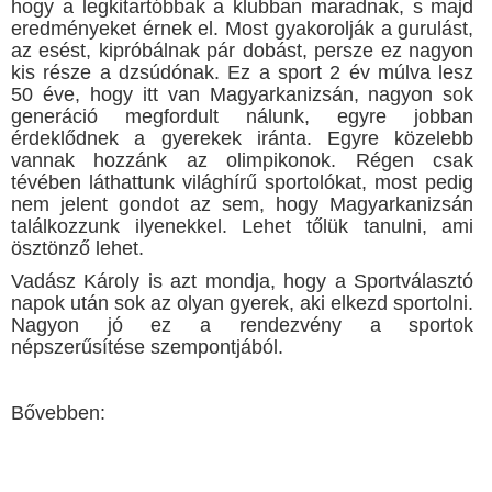
hogy a legkitartóbbak a klubban maradnak, s majd
eredményeket érnek el. Most gyakorolják a gurulást,
az esést, kipróbálnak pár dobást, persze ez nagyon
kis része a dzsúdónak. Ez a sport 2 év múlva lesz
50 éve, hogy itt van Magyarkanizsán, nagyon sok
generáció megfordult nálunk, egyre jobban
érdeklődnek a gyerekek iránta. Egyre közelebb
vannak hozzánk az olimpikonok. Régen csak
tévében láthattunk világhírű sportolókat, most pedig
nem jelent gondot az sem, hogy Magyarkanizsán
találkozzunk ilyenekkel. Lehet tőlük tanulni, ami
ösztönző lehet.
Vadász Károly is azt mondja, hogy a Sportválasztó
napok után sok az olyan gyerek, aki elkezd sportolni.
Nagyon jó ez a rendezvény a sportok
népszerűsítése szempontjából.
Bővebben: