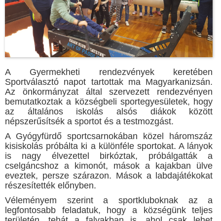
A Gyermekheti rendezvények keretében
Sportválasztó napot tartottak ma Magyarkanizsán.
Az önkormányzat által szervezett rendezvényen
bemutatkoztak a községbeli sportegyesületek, hogy
az általános iskolás alsós diákok között
népszerűsítsék a sportot és a testmozgást.
A Gyógyfürdő sportcsarnokában közel háromszáz
kisiskolás próbálta ki a különféle sportokat. A lányok
is nagy élvezettel birkóztak, próbálgatták a
cselgáncshoz a kimonót, mások a kajakban ülve
eveztek, persze szárazon. Mások a labdajátékokat
részesítették előnyben.
Véleményem szerint a sportkluboknak az a
legfontosabb feladatuk, hogy a községünk teljes
területén, tehát a falvakban is, ahol csak lehet