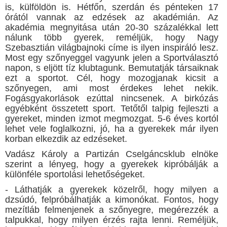
is, külföldön is. Hétfőn, szerdán és pénteken 17
órától vannak az edzések az akadémián. Az
akadémia megnyitása után 20-30 százalékkal lett
nálunk több gyerek, reméljük, hogy Nagy
Szebasztián világbajnoki címe is ilyen inspiráló lesz.
Most egy szőnyeggel vagyunk jelen a Sportválasztó
napon, s eljött tíz klubtagunk. Bemutatják társaiknak
ezt a sportot. Cél, hogy mozogjanak kicsit a
szőnyegen, ami most érdekes lehet nekik.
Fogásgyakorlások ezúttal nincsenek. A birkózás
egyébként összetett sport. Tetőtől talpig fejleszti a
gyereket, minden izmot megmozgat. 5-6 éves kortól
lehet vele foglalkozni, jó, ha a gyerekek már ilyen
korban elkezdik az edzéseket.
Vadász Károly a Partizán Cselgáncsklub elnöke
szerint a lényeg, hogy a gyerekek kipróbálják a
különféle sportolási lehetőségeket.
- Láthatják a gyerekek közelről, hogy milyen a
dzsúdó, felpróbálhatják a kimonókat. Fontos, hogy
mezítláb felmenjenek a szőnyegre, megérezzék a
talpukkal, hogy milyen érzés rajta lenni. Reméljük,