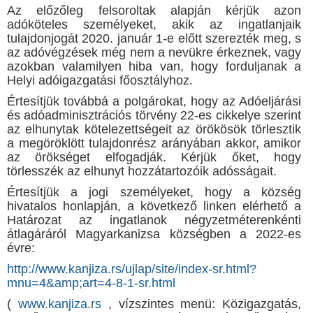
Az előzőleg felsoroltak alapján kérjük azon
adóköteles személyeket, akik az ingatlanjaik
tulajdonjogát 2020. január 1-e előtt szerezték meg, s
az adóvégzések még nem a nevükre érkeznek, vagy
azokban valamilyen hiba van, hogy forduljanak a
Helyi adóigazgatási főosztályhoz.
Értesítjük továbbá a polgárokat, hogy az Adóeljárási
és adóadminisztrációs törvény 22-es cikkelye szerint
az elhunytak kötelezettségeit az örökösök törlesztik
a megöröklött tulajdonrész arányában akkor, amikor
az örökséget elfogadják. Kérjük őket, hogy
törlesszék az elhunyt hozzátartozóik adósságait.
Értesítjük a jogi személyeket, hogy a község
hivatalos honlapján, a következő linken elérhető a
Határozat az ingatlanok négyzetméterenkénti
átlagáráról Magyarkanizsa községben a 2022-es
évre:
http://www.kanjiza.rs/ujlap/site/index-sr.html?
mnu=4&amp;art=4-8-1-sr.html
(
www.kanjiza.rs
, vízszintes menü: Közigazgatás,