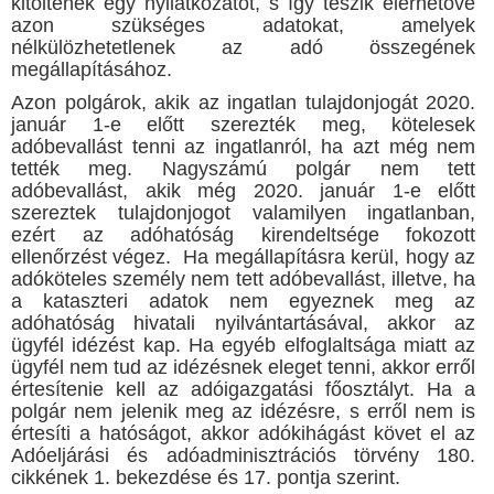
kitöltenek egy nyilatkozatot, s így teszik elérhetővé
azon szükséges adatokat, amelyek
nélkülözhetetlenek az adó összegének
megállapításához.
Azon polgárok, akik az ingatlan tulajdonjogát 2020.
január 1-e előtt szerezték meg, kötelesek
adóbevallást tenni az ingatlanról, ha azt még nem
tették meg. Nagyszámú polgár nem tett
adóbevallást, akik még 2020. január 1-e előtt
szereztek tulajdonjogot valamilyen ingatlanban,
ezért az adóhatóság kirendeltsége fokozott
ellenőrzést végez. Ha megállapításra kerül, hogy az
adóköteles személy nem tett adóbevallást, illetve, ha
a kataszteri adatok nem egyeznek meg az
adóhatóság hivatali nyilvántartásával, akkor az
ügyfél idézést kap. Ha egyéb elfoglaltsága miatt az
ügyfél nem tud az idézésnek eleget tenni, akkor erről
értesítenie kell az adóigazgatási főosztályt. Ha a
polgár nem jelenik meg az idézésre, s erről nem is
értesíti a hatóságot, akkor adókihágást követ el az
Adóeljárási és adóadminisztrációs törvény 180.
cikkének 1. bekezdése és 17. pontja szerint.