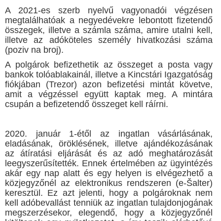
A 2021-es szerb nyelvű vagyonadói végzésen
megtalálhatóak a negyedévekre lebontott fizetendő
összegek, illetve a számla száma, amire utalni kell,
illetve az adóköteles személy hivatkozási száma
(poziv na broj).
A polgárok befizethetik az összeget a posta vagy
bankok tolóablakainál, illetve a Kincstári Igazgatóság
fiókjában (Trezor) azon befizetési mintát követve,
amit a végzéssel együtt kaptak meg. A mintára
csupán a befizetendő összeget kell ráírni.
2020. január 1-étől az ingatlan vásárlásának,
eladásának, öröklésének, illetve ajándékozásának
az átíratási eljárását és az adó meghatározását
leegyszerűsítették. Ennek értelmében az ügyintézés
akár egy nap alatt és egy helyen is elvégezhető a
közjegyzőnél az elektronikus rendszeren (e-Šalter)
keresztül. Ez azt jelenti, hogy a polgároknak nem
kell adóbevallást tenniük az ingatlan tulajdonjogának
megszerzésekor, elegendő, hogy a közjegyzőnél