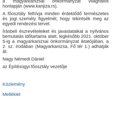
a magyarkanizsai önkormányzat világhálós
honlapján (www.kanjiza.rs).
A főosztály felhívja minden érdeklődő természetes
és jogi személy figyelmét, hogy tekintsék meg az
egyedi rendezési tervet.
Írásbeli észrevételeiket és javaslataikat a nyilvános
bemutatás időtartama alatt, legkésőbb 2021. október
5-ig a magyarkanizsai önkormányzat iktatójában, a
2. sz. irodában (Magyarkanizsa, Fő tér 1.) adhatják
át.
Nagy Némedi Dániel
az Építésügyi főosztály vezetője
Közlemény
Melléklet