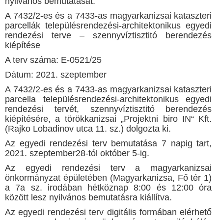
nyilvános bemutatását:
A 7432/2-es és a 7433-as magyarkanizsai kataszteri
parcellák településrendezési-architektonikus egyedi
rendezési terve – szennyvíztisztitó berendezés
kiépítése
A terv száma: E-0521/25
Dátum: 2021. szeptember
A 7432/2-es és a 7433-as magyarkanizsai kataszteri
parcella településrendezési-architektonikus egyedi
rendezési tervét, szennyvíztisztitó berendezés
kiépítésére, a törökkanizsai „Projektni biro IN“ Kft.
(Rajko Lobadinov utca 11. sz.) dolgozta ki.
Az egyedi rendezési terv bemutatása 7 napig tart,
2021. szeptember28-tól október 5-ig.
Az egyedi rendezési terv a magyarkanizsai
önkormányzat épületében (Magyarkanizsa, Fő tér 1)
a 7a sz. irodában hétköznap 8:00 és 12:00 óra
között lesz nyilvános bemutatásra kiállítva.
Az egyedi rendezési terv digitális formában elérhető