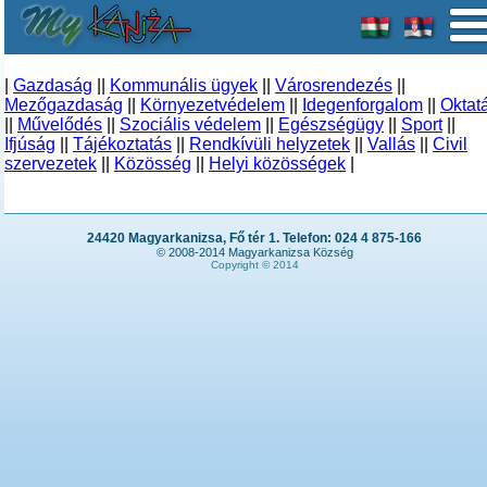
|
Gazdaság
||
Kommunális ügyek
||
Városrendezés
||
Mezőgazdaság
||
Környezetvédelem
||
Idegenforgalom
||
Oktat
||
Művelődés
||
Szociális védelem
||
Egészségügy
||
Sport
||
Ifjúság
||
Tájékoztatás
||
Rendkívüli helyzetek
||
Vallás
||
Civil
szervezetek
||
Közösség
||
Helyi közösségek
|
24420 Magyarkanizsa, Fő tér 1. Telefon: 024 4 875-166
© 2008-2014 Magyarkanizsa Község
Copyright © 2014