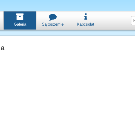
Galéria
Sajtószemle
Kapcsolat
ia