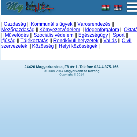
|
Gazdaság
||
Kommunális ügyek
||
Városrendezés
||
Mezőgazdaság
||
Környezetvédelem
||
Idegenforgalom
||
Oktat
||
Művelődés
||
Szociális védelem
||
Egészségügy
||
Sport
||
Ifjúság
||
Tájékoztatás
||
Rendkívüli helyzetek
||
Vallás
||
Civil
szervezetek
||
Közösség
||
Helyi közösségek
|
24420 Magyarkanizsa, Fő tér 1. Telefon: 024 4 875-166
© 2008-2014 Magyarkanizsa Község
Copyright © 2014