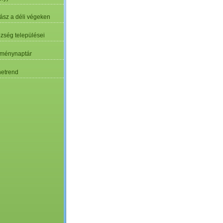
ász a déli végeken
özség települései
ménynaptár
etrend