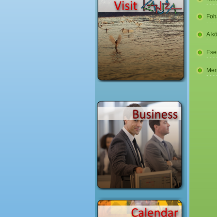
Foh
A k
Ese
Men