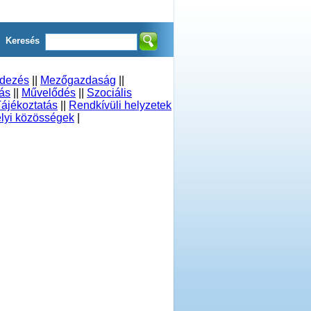
Keresés
ndezés
||
Mezőgazdaság
||
ás
||
Művelődés
||
Szociális
ájékoztatás
||
Rendkívüli helyzetek
lyi közösségek
|