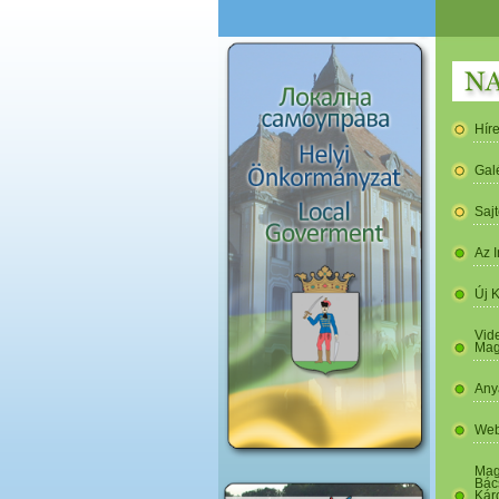
Hír
Gal
Saj
Az I
Új 
Vide
Mag
Any
Web
Mag
Bác
Kár