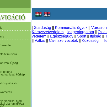
|
Gazdaság
||
Kommunális ügyek
||
Városre
ek
Környezetvédelem
||
Idegenforgalom
||
Oktat
védelem
||
Egészségügy
||
Sport
||
Ifjúság
||
T
éria
||
Vallás
||
Civil szervezetek
||
Közösség
||
He
tószemle
nfo tv műsora
Kanizsai Újság
o galéria -
yarkanizsai körkép
akönyvi hírek
kamerák
yarkanizsai blog -
skai diárium (Pósa
oly)