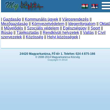
|
Gazdaság
||
Kommunális ügyek
||
Városrendezés
||
Mezőgazdaság
||
Környezetvédelem
||
Idegenforgalom
||
Oktat
||
Művelődés
||
Szociális védelem
||
Egészségügy
||
Sport
||
Ifjúság
||
Tájékoztatás
||
Rendkívüli helyzetek
||
Vallás
||
Civil
szervezetek
||
Közösség
||
Helyi közösségek
|
24420 Magyarkanizsa, Fő tér 1. Telefon: 024 4 875-166
© 2008-2014 Magyarkanizsa Község
Copyright © 2014