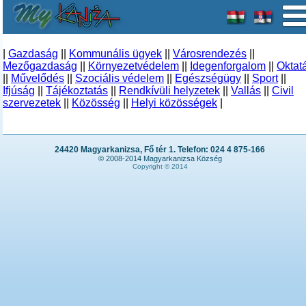
|
Gazdaság
||
Kommunális ügyek
||
Városrendezés
||
Mezőgazdaság
||
Környezetvédelem
||
Idegenforgalom
||
Oktat
||
Művelődés
||
Szociális védelem
||
Egészségügy
||
Sport
||
Ifjúság
||
Tájékoztatás
||
Rendkívüli helyzetek
||
Vallás
||
Civil
szervezetek
||
Közösség
||
Helyi közösségek
|
24420 Magyarkanizsa, Fő tér 1. Telefon: 024 4 875-166
© 2008-2014 Magyarkanizsa Község
Copyright © 2014