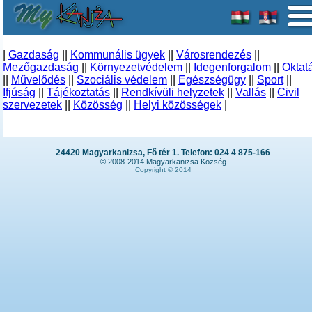
|
Gazdaság
||
Kommunális ügyek
||
Városrendezés
||
Mezőgazdaság
||
Környezetvédelem
||
Idegenforgalom
||
Oktat
||
Művelődés
||
Szociális védelem
||
Egészségügy
||
Sport
||
Ifjúság
||
Tájékoztatás
||
Rendkívüli helyzetek
||
Vallás
||
Civil
szervezetek
||
Közösség
||
Helyi közösségek
|
24420 Magyarkanizsa, Fő tér 1. Telefon: 024 4 875-166
© 2008-2014 Magyarkanizsa Község
Copyright © 2014