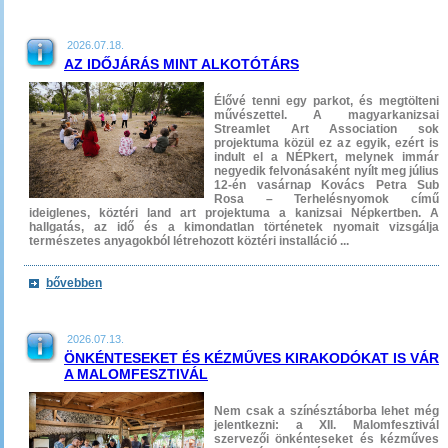
2026.07.18.
AZ IDŐJÁRÁS MINT ALKOTÓTÁRS
Élővé tenni egy parkot, és megtölteni
művészettel. A magyarkanizsai
Streamlet Art Association sok
projektuma közül ez az egyik, ezért is
indult el a NÉPkert, melynek immár
negyedik felvonásaként nyílt meg július
12-én vasárnap Kovács Petra Sub
Rosa – Terhelésnyomok című
ideiglenes, köztéri land art projektuma a kanizsai Népkertben. A
hallgatás, az idő és a kimondatlan történetek nyomait vizsgálja
természetes anyagokból létrehozott köztéri installáció ...
bővebben
2026.07.13.
ÖNKÉNTESEKET ÉS KÉZMŰVES KIRAKODÓKAT IS VÁR
A MALOMFESZTIVÁL
Nem csak a színésztáborba lehet még
jelentkezni: a XII. Malomfesztivál
szervezői önkénteseket és kézműves