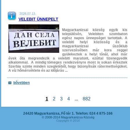
2026.07.13.
VELEBIT ÜNNEPELT
Magyarkanizsai község egyik kis
településén, Velebiten szombaton
egész napos ünnepséget tartottak. A
velebiti helyi közösség és a
magyarkanizsai úszóklub
szervezésében már kora reggel
gyülekeztek a helyi tónál, ahol már
évek óta megrendezik a velebiti maratont, ezúttal tizenegyedik
alkalommal. A mindig tömeges rendezvényre most is sokan érkeztek
Szerbia szinte minden szegletéből, hogy bizonyítsák rátermettségüket.
A víz hőmérséklete és az időjárás ...
bővebben
1
2
3
4
...
882
24420 Magyarkanizsa, Fő tér 1. Telefon: 024 4 875-166
© 2008-2014 Magyarkanizsa Község
Copyright © 2014