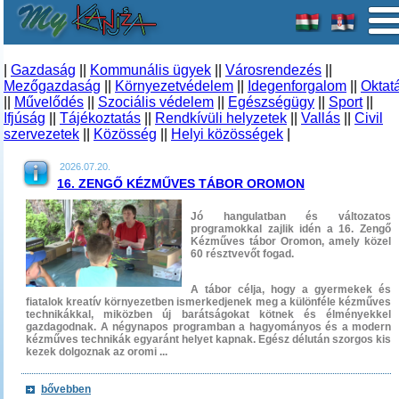
|
Gazdaság
||
Kommunális ügyek
||
Városrendezés
||
Mezőgazdaság
||
Környezetvédelem
||
Idegenforgalom
||
Oktat
||
Művelődés
||
Szociális védelem
||
Egészségügy
||
Sport
||
Ifjúság
||
Tájékoztatás
||
Rendkívüli helyzetek
||
Vallás
||
Civil
szervezetek
||
Közösség
||
Helyi közösségek
|
2026.07.20.
16. ZENGŐ KÉZMŰVES TÁBOR OROMON
Jó hangulatban és változatos
programokkal zajlik idén a 16. Zengő
Kézműves tábor Oromon, amely közel
60 résztvevőt fogad.
A tábor célja, hogy a gyermekek és
fiatalok kreatív környezetben ismerkedjenek meg a különféle kézműves
technikákkal, miközben új barátságokat kötnek és élményekkel
gazdagodnak. A négynapos programban a hagyományos és a modern
kézműves technikák egyaránt helyet kapnak. Egész délután szorgos kis
kezek dolgoznak az oromi ...
bővebben