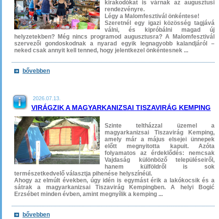
kirakodókat is várnak az augusztusi
rendezvényre.
Légy a Malomfesztivál önkéntese!
Szeretnél egy igazi közösség tagjává
válni, és kipróbálni magad új
helyzetekben? Még nincs programod augusztusra? A Malomfesztivál
szervezői gondoskodnak a nyarad egyik legnagyobb kalandjáról –
neked csak annyit kell tenned, hogy jelentkezel önkéntesnek ...
bővebben
2026.07.13.
VIRÁGZIK A MAGYARKANIZSAI TISZAVIRÁG KEMPING
Szinte teltházzal üzemel a
magyarkanizsai Tiszavirág Kemping,
amely már a május elsejei ünnepek
előtt megnyitotta kapuit. Azóta
folyamatos az érdeklődés: nemcsak
Vajdaság különböző településeiről,
hanem külföldről is sok
természetkedvelő választja pihenése helyszínéül.
Ahogy az elmúlt években, úgy idén is egymást érik a lakókocsik és a
sátrak a magyarkanizsai Tiszavirág Kempingben. A helyi Bogić
Erzsébet minden évben, amint megnyílik a kemping ...
bővebben