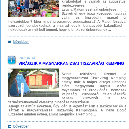
kirakodókat is várnak az augusztusi
rendezvényre.
Légy a Malomfesztivál önkéntese!
Szeretnél egy igazi közösség tagjává
válni, és kipróbálni magad új
helyzetekben? Még nincs programod augusztusra? A Malomfesztivál
szervezői gondoskodnak a nyarad egyik legnagyobb kalandjáról –
neked csak annyit kell tenned, hogy jelentkezel önkéntesnek ...
bővebben
2026.07.13.
VIRÁGZIK A MAGYARKANIZSAI TISZAVIRÁG KEMPING
Szinte teltházzal üzemel a
magyarkanizsai Tiszavirág Kemping,
amely már a május elsejei ünnepek
előtt megnyitotta kapuit. Azóta
folyamatos az érdeklődés: nemcsak
Vajdaság különböző településeiről,
hanem külföldről is sok
természetkedvelő választja pihenése helyszínéül.
Ahogy az elmúlt években, úgy idén is egymást érik a lakókocsik és a
sátrak a magyarkanizsai Tiszavirág Kempingben. A helyi Bogić
Erzsébet minden évben, amint megnyílik a kemping ...
bővebben