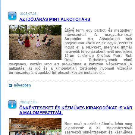
2026.07.18.
AZ IDŐJÁRÁS MINT ALKOTÓTÁRS
Élővé tenni egy parkot, és megtölteni
művészettel. A magyarkanizsai
Streamlet Art Association sok
projektuma közül ez az egyik, ezért is
indult el a NÉPkert, melynek immár
negyedik felvonásaként nyílt meg július
12-én vasárnap Kovács Petra Sub
Rosa – Terhelésnyomok című
ideiglenes, köztéri land art projektuma a kanizsai Népkertben. A
hallgatás, az idő és a kimondatlan történetek nyomait vizsgálja
természetes anyagokból létrehozott köztéri installáció ...
bővebben
2026.07.13.
ÖNKÉNTESEKET ÉS KÉZMŰVES KIRAKODÓKAT IS VÁR
A MALOMFESZTIVÁL
Nem csak a színésztáborba lehet még
jelentkezni: a XII. Malomfesztivál
szervezői önkénteseket és kézműves