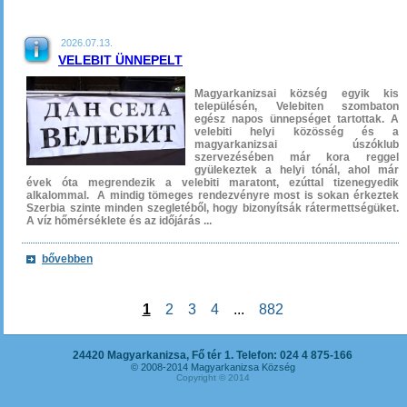
2026.07.13.
VELEBIT ÜNNEPELT
Magyarkanizsai község egyik kis
településén, Velebiten szombaton
egész napos ünnepséget tartottak. A
velebiti helyi közösség és a
magyarkanizsai úszóklub
szervezésében már kora reggel
gyülekeztek a helyi tónál, ahol már
évek óta megrendezik a velebiti maratont, ezúttal tizenegyedik
alkalommal. A mindig tömeges rendezvényre most is sokan érkeztek
Szerbia szinte minden szegletéből, hogy bizonyítsák rátermettségüket.
A víz hőmérséklete és az időjárás ...
bővebben
1
2
3
4
...
882
24420 Magyarkanizsa, Fő tér 1. Telefon: 024 4 875-166
© 2008-2014 Magyarkanizsa Község
Copyright © 2014