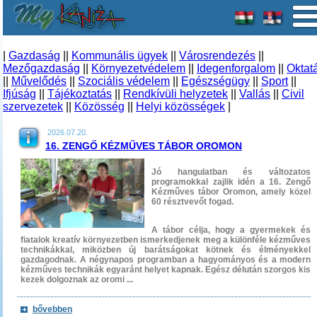
|
Gazdaság
||
Kommunális ügyek
||
Városrendezés
||
Mezőgazdaság
||
Környezetvédelem
||
Idegenforgalom
||
Oktat
||
Művelődés
||
Szociális védelem
||
Egészségügy
||
Sport
||
Ifjúság
||
Tájékoztatás
||
Rendkívüli helyzetek
||
Vallás
||
Civil
szervezetek
||
Közösség
||
Helyi közösségek
|
2026.07.20.
16. ZENGŐ KÉZMŰVES TÁBOR OROMON
Jó hangulatban és változatos
programokkal zajlik idén a 16. Zengő
Kézműves tábor Oromon, amely közel
60 résztvevőt fogad.
A tábor célja, hogy a gyermekek és
fiatalok kreatív környezetben ismerkedjenek meg a különféle kézműves
technikákkal, miközben új barátságokat kötnek és élményekkel
gazdagodnak. A négynapos programban a hagyományos és a modern
kézműves technikák egyaránt helyet kapnak. Egész délután szorgos kis
kezek dolgoznak az oromi ...
bővebben