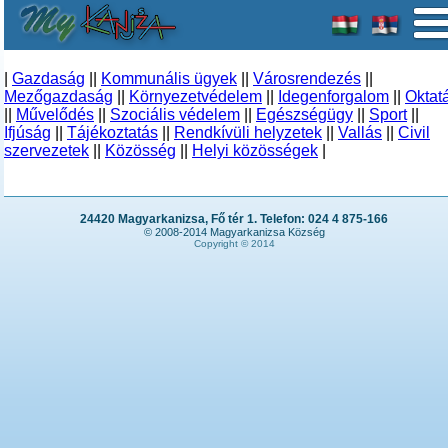
|
Gazdaság
||
Kommunális ügyek
||
Városrendezés
||
Mezőgazdaság
||
Környezetvédelem
||
Idegenforgalom
||
Oktat
||
Művelődés
||
Szociális védelem
||
Egészségügy
||
Sport
||
Ifjúság
||
Tájékoztatás
||
Rendkívüli helyzetek
||
Vallás
||
Civil
szervezetek
||
Közösség
||
Helyi közösségek
|
24420 Magyarkanizsa, Fő tér 1. Telefon: 024 4 875-166
© 2008-2014 Magyarkanizsa Község
Copyright © 2014