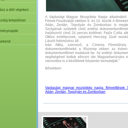
ász a déli végeken
A Vajdasági Magyar Mozgókép Napja alkalmából 
özség települései
Filmek Fesztiválját október 8. és 10. között. A film
Adán, Zentán, Topolyán és Zomborban is megtek
Szolgának született című erdélyi dokumentumfilmet
ménynaptár
halálsorról című 24 perces kisfilmet, Fejős Csilla a
Ottóra emlékeznek, valamint Herczeg Zsolt munk
László fotóművész áll.
etrend
Iván Attila, szervező, a Cinema Filmműhely
dokumentumfilmeké a főszerep ebben az évben. 
dokumentumfilmet mutatunk be. Az erdélyi dokume
segítségével tudtuk elhozni ide Magyarkanizsára 
városokba is a későbbiek folyamán bemutatják.”
Bővebben:
Vajdasági magyar mozgókép napja: filmvetítések 
Adán, Zentán, Topolyán és Zomborban