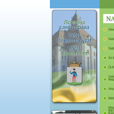
Hír
Gal
Saj
Az I
Új 
Vide
Mag
Any
Web
Mag
Bác
Kár