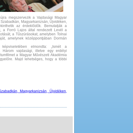
újra megszervezik a Vajdasági Magyar
eket Szabadkán, Magyarkanizsán, Újvidéken,
inthetik az érdeklődők. Bemutatják a
, a Forró Lajos által rendezett Levél a
lkotását, a Tűszúrásokat, amelyben Tolnai
áját, amelynek középpontjában Dormán
 képviseletében elmondta: „Ismét a
Három vajdasági, illetve egy erdélyi
ntumfilmet a Magyar Művészeti Akadémia
egyelőre. Majd lehetséges, hogy a többi
Szabadkán, Magyarkanizsán, Újvidéken,