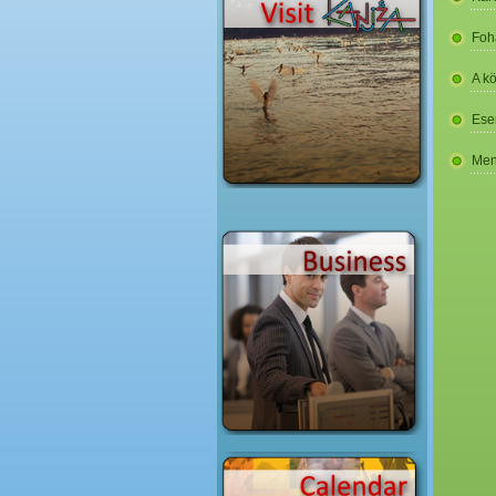
Foh
A k
Ese
Men