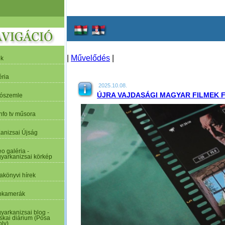
|
Művelődés
|
ek
éria
2025.10.08.
ÚJRA VAJDASÁGI MAGYAR FILMEK 
tószemle
nfo tv műsora
Kanizsai Újság
o galéria -
yarkanizsai körkép
akönyvi hírek
kamerák
yarkanizsai blog -
skai diárium (Pósa
oly)