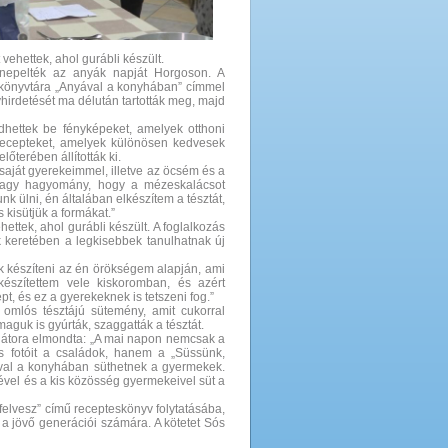
vehettek, ahol gurábli készült.
nnepelték az anyák napját Horgoson. A
ókkönyvtára „Anyával a konyhában” címmel
yhirdetését ma délután tartották meg, majd
dhettek be fényképeket, amelyek otthoni
n recepteket, amelyek különösen kedvesek
őterében állították ki.
 saját gyerekeimmel, illetve az öcsém és a
 nagy hagyomány, hogy a mézeskalácsot
k ülni, én általában elkészítem a tésztát,
 kisütjük a formákat.”
ettek, ahol gurábli készült. A foglalkozás
 keretében a legkisebbek tanulhatnak új
nk készíteni az én örökségem alapján, ami
készítettem vele kiskoromban, és azért
t, és ez a gyerekeknek is tetszeni fog.”
 omlós tésztájú sütemény, amit cukorral
guk is gyúrták, szaggatták a tésztát.
nátora elmondta: „A mai napon nemcsak a
ás fotóit a családok, hanem a „Süssünk,
yával a konyhában süthetnek a gyermekek.
vel és a kis közösség gyermekeivel süt a
 felvesz” című recepteskönyv folytatásába,
a jövő generációi számára. A kötetet Sós