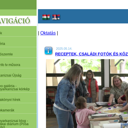
|
Oktatás
|
ek
éria
2025.05.14.
RECEPTEK, CSALÁDI FOTÓK ÉS KÖ
tószemle
nfo tv műsora
Kanizsai Újság
o galéria -
yarkanizsai körkép
akönyvi hírek
kamerák
yarkanizsai blog -
skai diárium (Pósa
oly)