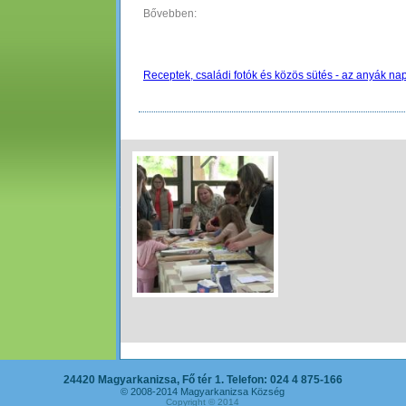
Bővebben:
Receptek, családi fotók és közös sütés - az anyák n
24420 Magyarkanizsa, Fő tér 1. Telefon: 024 4 875-166
© 2008-2014 Magyarkanizsa Község
Copyright © 2014