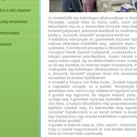
ász a déli végeken
Az érdeklődők egy különleges látványsütésen is részt 
özség települései
Receptek, családi fotók és közös sütés, ezzel ü
Művelődési Ház és a József Attila Könyvtár helyi fi
hirdetett pályázatot, amelynek kiállítását és eredmén
ménynaptár
pedig a „Süssünk, süssünk!” programra került sor.
A kiállításra édesanyák és gyermekeik közösen kül
sütések pillanatait örökítették meg, valamint olya
etrend
számukra. A beérkezett anyagokat a Művelődési Ház el
A horgosi Fekete Zsanett is pályázott: „A pályázatra a
bátyám gyerekeivel jelentkeztünk, hiszen nálunk
egész évben sütjük. Így mi időközönként össze szoktun
az áll egy éjszakát, és másnap reggel összejövünk, és
A látogatók egy különleges látványsütésen is részt veh
a „Süssünk, süssünk!” program része volt, amelynek
recepteket és közben fejlődhetnek.
A receptet a horgosi Joó Réka hozta: „Guráblit fogu
a nagytatám receptje, ez a gurábli. Rengeteget 
gondoltam erre, mert ez egy végtelenül egyszerű recep
A gurábli egy egyszerű, de nagyon kedvelt, puha,
szórtak meg. A gyerekek nemcsak nézhették, hanem ma
Sós Nóra, a horgosi Művelődési Ház programkoordi
kiállítást nyitottuk meg, és tekinthették meg egym
süssünk!” foglalkozásra is sor került. Amikor is an
Egy háziasszony, egy anyuka kíséretében a gyermeké
konyhában guráblit.”
A gurábli is bekerül majd az „Ízlés szerint – Amennyit
hogy a családi hagyományok és ízek tovább éljenek 
Nóra és Horvát Hilda szerkesztik.