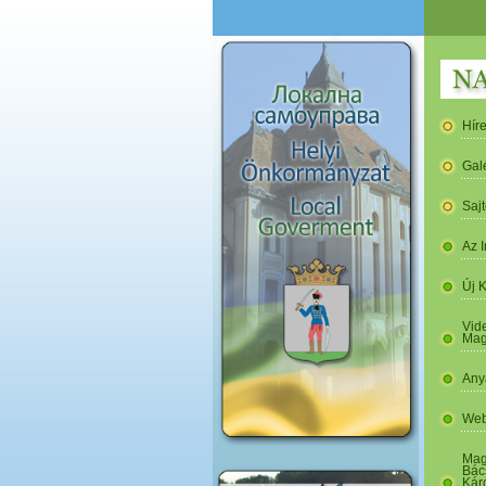
Hír
Gal
Saj
Az I
Új 
Vide
Mag
Any
Web
Mag
Bác
Kár