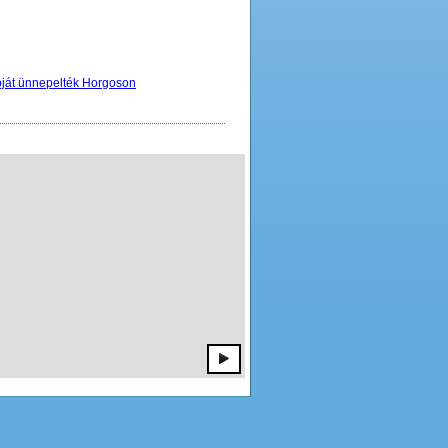
apját ünnepelték Horgoson