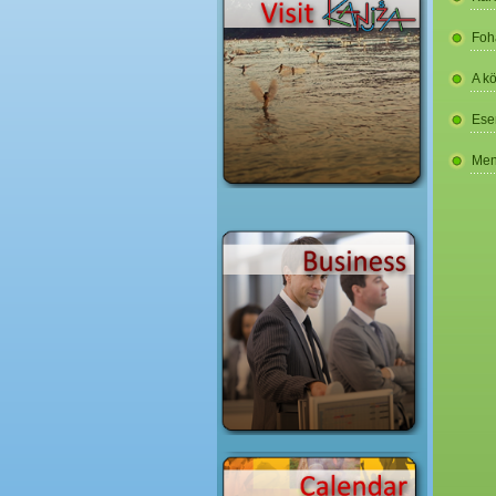
Foh
A k
Ese
Men