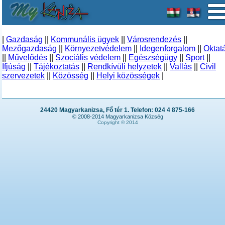
|
Gazdaság
||
Kommunális ügyek
||
Városrendezés
||
Mezőgazdaság
||
Környezetvédelem
||
Idegenforgalom
||
Oktat
||
Művelődés
||
Szociális védelem
||
Egészségügy
||
Sport
||
Ifjúság
||
Tájékoztatás
||
Rendkívüli helyzetek
||
Vallás
||
Civil
szervezetek
||
Közösség
||
Helyi közösségek
|
24420 Magyarkanizsa, Fő tér 1. Telefon: 024 4 875-166
© 2008-2014 Magyarkanizsa Község
Copyright © 2014