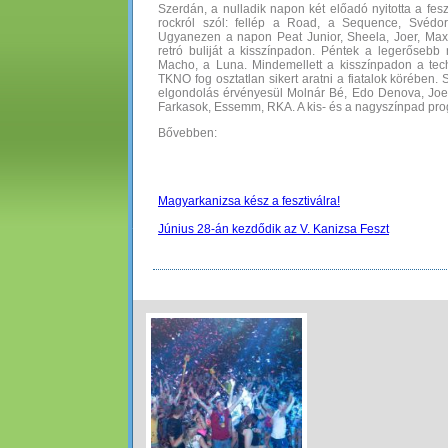
Szerdán, a nulladik napon két előadó nyitotta a fes
rockról szól: fellép a Road, a Sequence, Svéd
Ugyanezen a napon Peat Junior, Sheela, Joer, Max
retró buliját a kisszínpadon. Péntek a legerősebb 
Macho, a Luna. Mindemellett a kisszínpadon a tec
TKNO fog osztatlan sikert aratni a fiatalok körében
elgondolás érvényesül Molnár Bé, Edo Denova, Joer J
Farkasok, Essemm, RKA. A kis- és a nagyszínpad pro
Bővebben:
Magyarkanizsa kész a fesztiválra!
Június 28-án kezdődik az V. Kanizsa Feszt