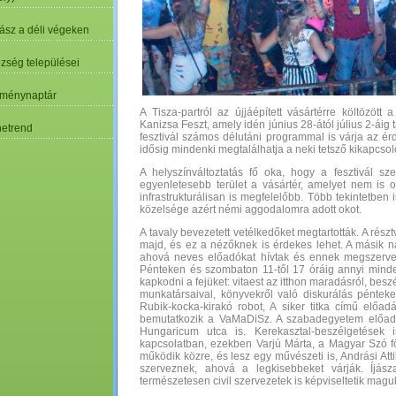
ász a déli végeken
özség települései
ménynaptár
A Tisza-partról az újjáépített vásártérre költözött 
Kanizsa Feszt, amely idén június 28-ától július 2-áig 
etrend
fesztivál számos délutáni programmal is várja az é
idősig mindenki megtalálhatja a neki tetsző kikapcsol
A helyszínváltoztatás fő oka, hogy a fesztivál sz
egyenletesebb terület a vásártér, amelyet nem is ol
infrastrukturálisan is megfelelőbb. Több tekintetben
közelsége azért némi aggodalomra adott okot.
A tavaly bevezetett vetélkedőket megtartották. A ré
majd, és ez a nézőknek is érdekes lehet. A másik
ahová neves előadókat hívtak és ennek megszerve
Pénteken és szombaton 11-től 17 óráig annyi minde
kapkodni a fejüket: vitaest az itthon maradásról, be
munkatársaival, könyvekről való diskurálás pént
Rubik-kocka-kirakó robot, A siker titka című előad
bemutatkozik a VaMaDiSz. A szabadegyetem előad
Hungaricum utca is. Kerekasztal-beszélgetések 
kapcsolatban, ezekben Varjú Márta, a Magyar Szó fős
működik közre, és lesz egy művészeti is, Andrási At
szerveznek, ahová a legkisebbeket várják. Íjász
természetesen civil szervezetek is képviseltetik magu