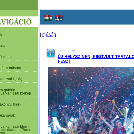
|
Ifjúság
|
ek
éria
2017.06.29.
ÚJ HELYSZÍNEN, KIBŐVÜLT TARTA
tószemle
FESZT
nfo tv műsora
Kanizsai Újság
o galéria -
yarkanizsai körkép
akönyvi hírek
kamerák
yarkanizsai blog -
skai diárium (Pósa
oly)