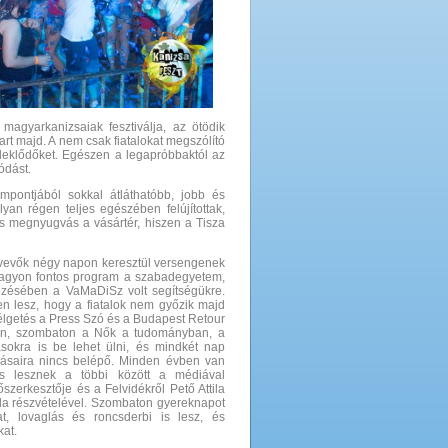
a magyarkanizsaiak fesztiválja, az ötödik
tart majd. A nem csak fiatalokat megszólító
rdeklődőket. Egészen a legapróbbaktól az
ódást.
empontjából sokkal átláthatóbb, jobb és
yan régen teljes egészében felújítottak,
 is megnyugvás a vásártér, hiszen a Tisza
sztvevők négy napon keresztül versengenek
 nagyon fontos program a szabadegyetem,
zésében a VaMaDiSz volt segítségükre.
n lesz, hogy a fiatalok nem győzik majd
szélgetés a Press Szó és a Budapest Retour
eken, szombaton a Nők a tudományban, a
ásokra is be lehet ülni, és mindkét nap
ásaira nincs belépő. Minden évben van
is lesznek a többi között a médiával
zerkesztője és a Felvidékről Pető Attila
tila részvételével. Szombaton gyereknapot
at, lovaglás és roncsderbi is lesz, és
kat.