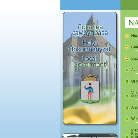
Hír
Gal
Saj
Az I
Új 
Vide
Mag
Any
Web
Mag
Bác
Kár