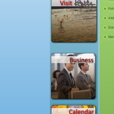
Foh
A k
Ese
Men