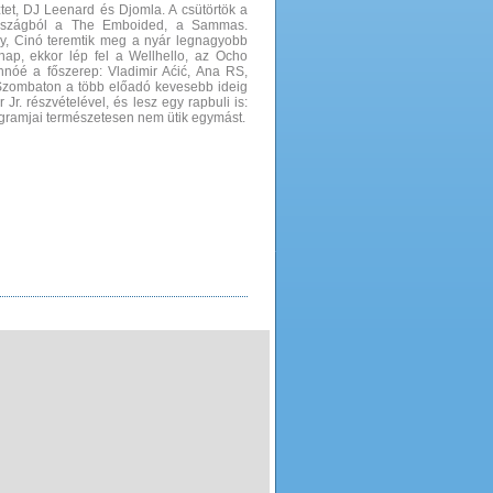
ztet, DJ Leenard és Djomla. A csütörtök a
országból a The Emboided, a Sammas.
y, Cinó teremtik meg a nyár legnagyobb
nap, ekkor lép fel a Wellhello, az Ocho
hnóé a főszerep: Vladimir Aćić, Ana RS,
. Szombaton a több előadó kevesebb ideig
r. részvételével, és lesz egy rapbuli is:
gramjai természetesen nem ütik egymást.