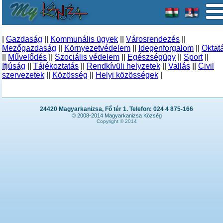
|
Gazdaság
||
Kommunális ügyek
||
Városrendezés
||
Mezőgazdaság
||
Környezetvédelem
||
Idegenforgalom
||
Oktat
||
Művelődés
||
Szociális védelem
||
Egészségügy
||
Sport
||
Ifjúság
||
Tájékoztatás
||
Rendkívüli helyzetek
||
Vallás
||
Civil
szervezetek
||
Közösség
||
Helyi közösségek
|
24420 Magyarkanizsa, Fő tér 1. Telefon: 024 4 875-166
© 2008-2014 Magyarkanizsa Község
Copyright © 2014