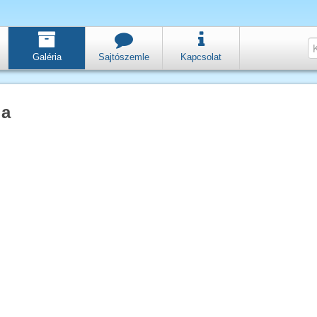
Galéria
Sajtószemle
Kapcsolat
ia