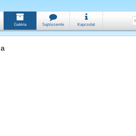
Galéria
Sajtószemle
Kapcsolat
ia