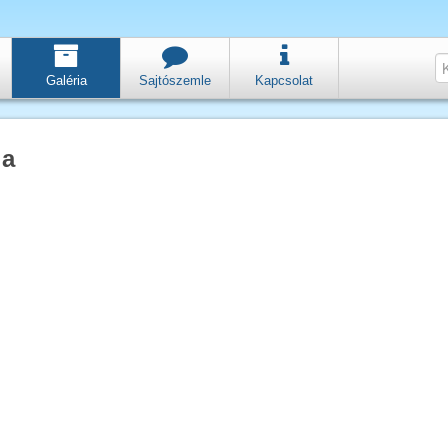
Galéria
Sajtószemle
Kapcsolat
ia