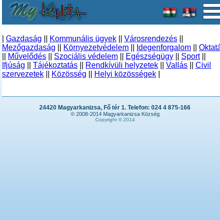
|
Gazdaság
||
Kommunális ügyek
||
Városrendezés
||
Mezőgazdaság
||
Környezetvédelem
||
Idegenforgalom
||
Oktat
||
Művelődés
||
Szociális védelem
||
Egészségügy
||
Sport
||
Ifjúság
||
Tájékoztatás
||
Rendkívüli helyzetek
||
Vallás
||
Civil
szervezetek
||
Közösség
||
Helyi közösségek
|
24420 Magyarkanizsa, Fő tér 1. Telefon: 024 4 875-166
© 2008-2014 Magyarkanizsa Község
Copyright © 2014