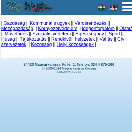
|
Gazdaság
||
Kommunális ügyek
||
Városrendezés
||
Mezőgazdaság
||
Környezetvédelem
||
Idegenforgalom
||
Oktat
||
Művelődés
||
Szociális védelem
||
Egészségügy
||
Sport
||
Ifjúság
||
Tájékoztatás
||
Rendkívüli helyzetek
||
Vallás
||
Civil
szervezetek
||
Közösség
||
Helyi közösségek
|
24420 Magyarkanizsa, Fő tér 1. Telefon: 024 4 875-166
© 2008-2014 Magyarkanizsa Község
Copyright © 2014