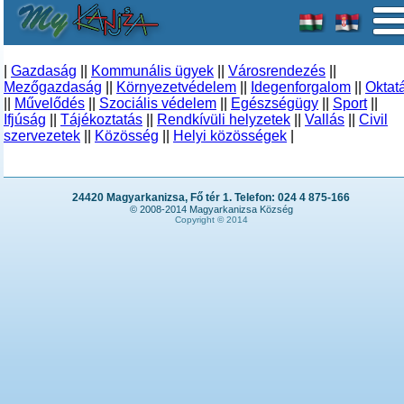
|
Gazdaság
||
Kommunális ügyek
||
Városrendezés
||
Mezőgazdaság
||
Környezetvédelem
||
Idegenforgalom
||
Oktat
||
Művelődés
||
Szociális védelem
||
Egészségügy
||
Sport
||
Ifjúság
||
Tájékoztatás
||
Rendkívüli helyzetek
||
Vallás
||
Civil
szervezetek
||
Közösség
||
Helyi közösségek
|
24420 Magyarkanizsa, Fő tér 1. Telefon: 024 4 875-166
© 2008-2014 Magyarkanizsa Község
Copyright © 2014