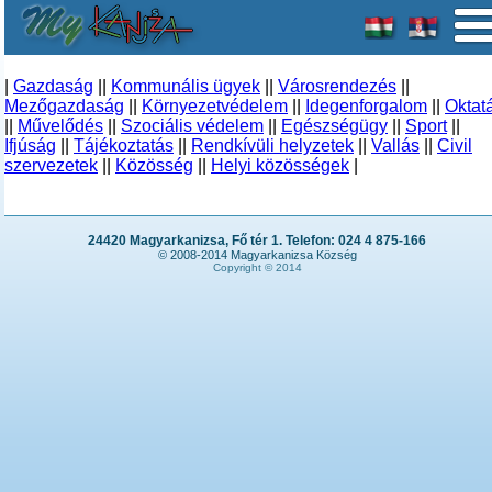
|
Gazdaság
||
Kommunális ügyek
||
Városrendezés
||
Mezőgazdaság
||
Környezetvédelem
||
Idegenforgalom
||
Oktat
||
Művelődés
||
Szociális védelem
||
Egészségügy
||
Sport
||
Ifjúság
||
Tájékoztatás
||
Rendkívüli helyzetek
||
Vallás
||
Civil
szervezetek
||
Közösség
||
Helyi közösségek
|
24420 Magyarkanizsa, Fő tér 1. Telefon: 024 4 875-166
© 2008-2014 Magyarkanizsa Község
Copyright © 2014