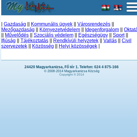
|
Gazdaság
||
Kommunális ügyek
||
Városrendezés
||
Mezőgazdaság
||
Környezetvédelem
||
Idegenforgalom
||
Oktat
||
Művelődés
||
Szociális védelem
||
Egészségügy
||
Sport
||
Ifjúság
||
Tájékoztatás
||
Rendkívüli helyzetek
||
Vallás
||
Civil
szervezetek
||
Közösség
||
Helyi közösségek
|
24420 Magyarkanizsa, Fő tér 1. Telefon: 024 4 875-166
© 2008-2014 Magyarkanizsa Község
Copyright © 2014