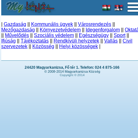
|
Gazdaság
||
Kommunális ügyek
||
Városrendezés
||
Mezőgazdaság
||
Környezetvédelem
||
Idegenforgalom
||
Oktat
||
Művelődés
||
Szociális védelem
||
Egészségügy
||
Sport
||
Ifjúság
||
Tájékoztatás
||
Rendkívüli helyzetek
||
Vallás
||
Civil
szervezetek
||
Közösség
||
Helyi közösségek
|
24420 Magyarkanizsa, Fő tér 1. Telefon: 024 4 875-166
© 2008-2014 Magyarkanizsa Község
Copyright © 2014