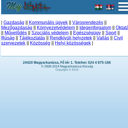
|
Gazdaság
||
Kommunális ügyek
||
Városrendezés
||
Mezőgazdaság
||
Környezetvédelem
||
Idegenforgalom
||
Oktat
||
Művelődés
||
Szociális védelem
||
Egészségügy
||
Sport
||
Ifjúság
||
Tájékoztatás
||
Rendkívüli helyzetek
||
Vallás
||
Civil
szervezetek
||
Közösség
||
Helyi közösségek
|
24420 Magyarkanizsa, Fő tér 1. Telefon: 024 4 875-166
© 2008-2014 Magyarkanizsa Község
Copyright © 2014