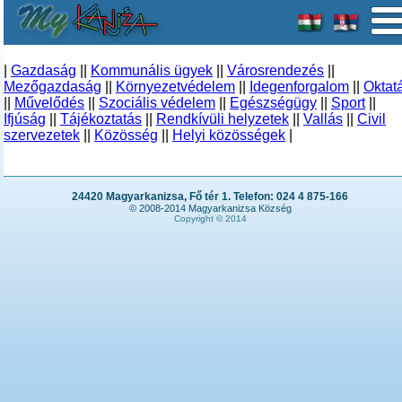
|
Gazdaság
||
Kommunális ügyek
||
Városrendezés
||
Mezőgazdaság
||
Környezetvédelem
||
Idegenforgalom
||
Oktat
||
Művelődés
||
Szociális védelem
||
Egészségügy
||
Sport
||
Ifjúság
||
Tájékoztatás
||
Rendkívüli helyzetek
||
Vallás
||
Civil
szervezetek
||
Közösség
||
Helyi közösségek
|
24420 Magyarkanizsa, Fő tér 1. Telefon: 024 4 875-166
© 2008-2014 Magyarkanizsa Község
Copyright © 2014