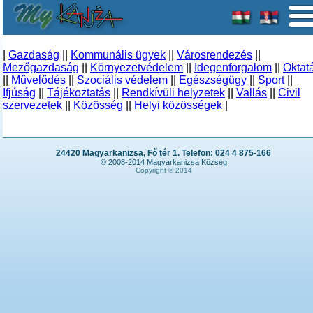
|
Gazdaság
||
Kommunális ügyek
||
Városrendezés
||
Mezőgazdaság
||
Környezetvédelem
||
Idegenforgalom
||
Oktat
||
Művelődés
||
Szociális védelem
||
Egészségügy
||
Sport
||
Ifjúság
||
Tájékoztatás
||
Rendkívüli helyzetek
||
Vallás
||
Civil
szervezetek
||
Közösség
||
Helyi közösségek
|
24420 Magyarkanizsa, Fő tér 1. Telefon: 024 4 875-166
© 2008-2014 Magyarkanizsa Község
Copyright © 2014