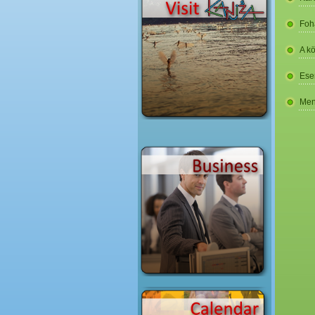
Foh
A k
Ese
Men