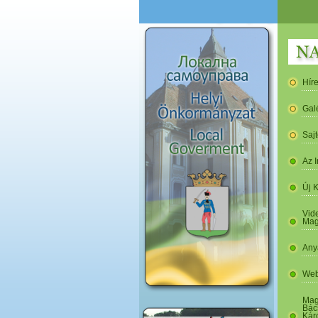
Hír
Gal
Saj
Az I
Új 
Vide
Mag
Any
Web
Mag
Bác
Kár