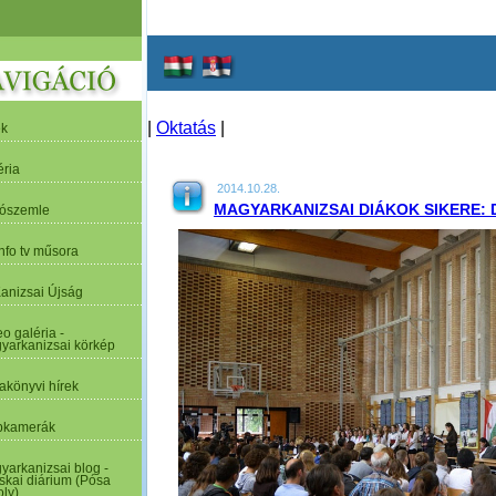
|
Oktatás
|
ek
éria
2014.10.28.
MAGYARKANIZSAI DIÁKOK SIKERE
tószemle
nfo tv műsora
Kanizsai Újság
o galéria -
yarkanizsai körkép
akönyvi hírek
kamerák
yarkanizsai blog -
skai diárium (Pósa
oly)