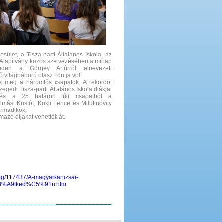
ület, a Tisza-parti Általános Iskola, az
gi Alapítvány közös szervezésében a minap
den a Görgey Artúrról elnevezett
világháború olasz frontja volt.
ták meg a háromfős csapatok. A rekordot
egedi Tisza-parti Általános Iskola diákjai
t és a 25 határon túli csapatból a
ási Kristóf, Kukli Bence és Milutinovity
armadikok.
mazó díjakat vehették át.
ag/117437/A-magyarkanizsai-
C3%A9lked%C5%91n.htm