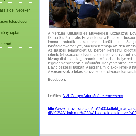
ász a déli végeken
özség települései
ménynaptár
A Meritum Kulturális és Művelődési Közhasznú Egyes
Ötágú Síp Kulturális Egyesület és a Katolikus Ifjúsá
immár hatodik alkalommal került sor Szege
etrend
történelemversenyre, amelynek témája az idén az első 
Az írásbeli feladatokat 60 percen keresztül oldot
jelentő 56 csapatot felvonultató mezőnyben végül a sz
bizonyultak a legjobbnak. Második helyezet
legeredményesebb a délvidéki Magyarkanizsa lett Alm
Dávid összeállításban. A mórahalmi diákok lettek a h
A versenyzők értékes könyveket és folyóiratokat tartal
Bővebben:
Letöltés:
A VI. Görgey Artúr történelemverseny
http://www.magyarszo.com/hu/2500/kulfold_magyars
di%C3%A1kok-a-m%C3%A1sodikak-lettek-a-vet%