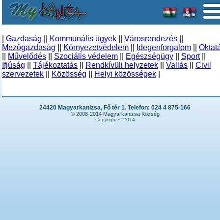
|
Gazdaság
||
Kommunális ügyek
||
Városrendezés
||
Mezőgazdaság
||
Környezetvédelem
||
Idegenforgalom
||
Oktat
||
Művelődés
||
Szociális védelem
||
Egészségügy
||
Sport
||
Ifjúság
||
Tájékoztatás
||
Rendkívüli helyzetek
||
Vallás
||
Civil
szervezetek
||
Közösség
||
Helyi közösségek
|
24420 Magyarkanizsa, Fő tér 1. Telefon: 024 4 875-166
© 2008-2014 Magyarkanizsa Község
Copyright © 2014