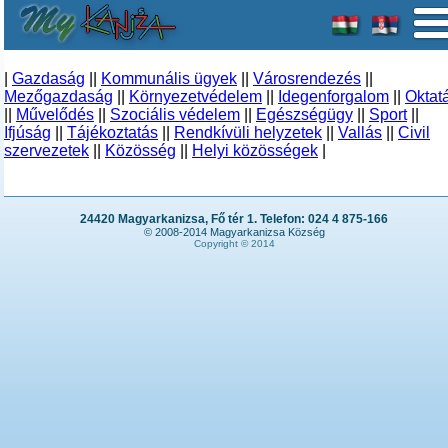
|
Gazdaság
||
Kommunális ügyek
||
Városrendezés
||
Mezőgazdaság
||
Környezetvédelem
||
Idegenforgalom
||
Oktat
||
Művelődés
||
Szociális védelem
||
Egészségügy
||
Sport
||
Ifjúság
||
Tájékoztatás
||
Rendkívüli helyzetek
||
Vallás
||
Civil
szervezetek
||
Közösség
||
Helyi közösségek
|
24420 Magyarkanizsa, Fő tér 1. Telefon: 024 4 875-166
© 2008-2014 Magyarkanizsa Község
Copyright © 2014