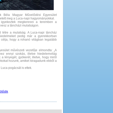
tók Béla Magyar Művelődési Egyesület
hetett meg a Luca-napi hagyományokkal.
 igyekeztek megkeresni a teremben a
 vesz a táncházi mulatságon.
t létre a mulatság. A Luca-napi táncház
iedelmeket pedig már a gyerekkorban
 célja, hogy a rohanó világban legalább
yesület művészeti vezetője elmondta: „A
z ennyi szokás, illetve hiedelemvilág
a lényegét, gyökerét, illetve, hogy miről
tékokat hozunk, amiket kiragadunk ebből a
 Luca pogácsát is ettek.
ötődik