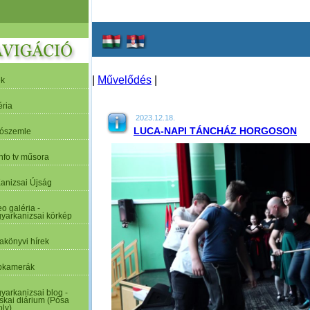
|
Művelődés
|
ek
éria
2023.12.18.
LUCA-NAPI TÁNCHÁZ HORGOSON
tószemle
nfo tv műsora
Kanizsai Újság
o galéria -
yarkanizsai körkép
akönyvi hírek
kamerák
yarkanizsai blog -
skai diárium (Pósa
oly)