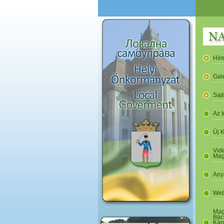
Hír
Gal
Saj
Az I
Új 
Vide
Mag
Any
Web
Mag
Bác
Kár