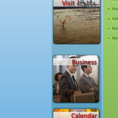
Foh
A k
Ese
Men