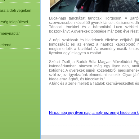
ász a déli végeken
Luca-napi táncházat tartottak Horgoson. A Bar
özség települései
szervezésében közel 50 gyerek táncolt, és ismerked
Tánccal, énekkel és a háromlábú Luca székkel
boszorkányt. A gyerekek többsége már több éve részt
ménynaptár
A népi szokások és hiedelmek éltetése céljából jöt
fontosságát és az ehhez a naphoz kapcsolódó h
etrend
megismertetik a kicsikkel. Az esemény másik fontos
ilyenkor együtt legyen a család.
Szécsi Zsolt, a Bartók Béla Magyar Művelődési Eg
kalendáriumban nincsen még egy ilyen nap, amihe
kötődhet. A gyerekek minél közelebbről megismerjék 
szól ez, ezt igyekszünk elmondani is nekik. Olyan já
hiedelemvilágból, és táncokat is.”
A tánc és a zene mellett a fiatalok kézműveskedtek és
Nincs még egy ilyen nap, amelyhez ennyi hiedelem k