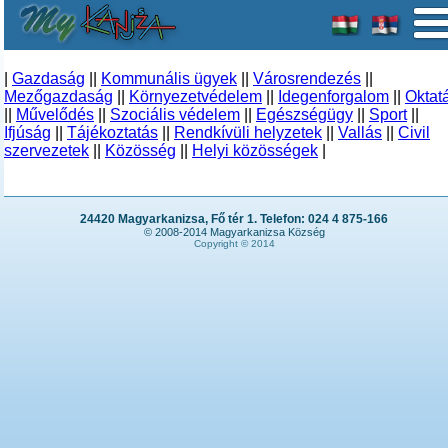
|
Gazdaság
||
Kommunális ügyek
||
Városrendezés
||
Mezőgazdaság
||
Környezetvédelem
||
Idegenforgalom
||
Oktat
||
Művelődés
||
Szociális védelem
||
Egészségügy
||
Sport
||
Ifjúság
||
Tájékoztatás
||
Rendkívüli helyzetek
||
Vallás
||
Civil
szervezetek
||
Közösség
||
Helyi közösségek
|
24420 Magyarkanizsa, Fő tér 1. Telefon: 024 4 875-166
© 2008-2014 Magyarkanizsa Község
Copyright © 2014