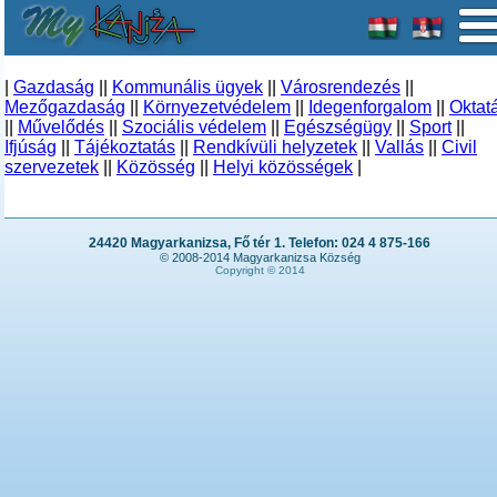
|
Gazdaság
||
Kommunális ügyek
||
Városrendezés
||
Mezőgazdaság
||
Környezetvédelem
||
Idegenforgalom
||
Oktat
||
Művelődés
||
Szociális védelem
||
Egészségügy
||
Sport
||
Ifjúság
||
Tájékoztatás
||
Rendkívüli helyzetek
||
Vallás
||
Civil
szervezetek
||
Közösség
||
Helyi közösségek
|
24420 Magyarkanizsa, Fő tér 1. Telefon: 024 4 875-166
© 2008-2014 Magyarkanizsa Község
Copyright © 2014