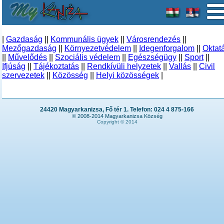
|
Gazdaság
||
Kommunális ügyek
||
Városrendezés
||
Mezőgazdaság
||
Környezetvédelem
||
Idegenforgalom
||
Oktat
||
Művelődés
||
Szociális védelem
||
Egészségügy
||
Sport
||
Ifjúság
||
Tájékoztatás
||
Rendkívüli helyzetek
||
Vallás
||
Civil
szervezetek
||
Közösség
||
Helyi közösségek
|
24420 Magyarkanizsa, Fő tér 1. Telefon: 024 4 875-166
© 2008-2014 Magyarkanizsa Község
Copyright © 2014