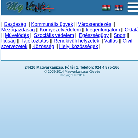
|
Gazdaság
||
Kommunális ügyek
||
Városrendezés
||
Mezőgazdaság
||
Környezetvédelem
||
Idegenforgalom
||
Oktat
||
Művelődés
||
Szociális védelem
||
Egészségügy
||
Sport
||
Ifjúság
||
Tájékoztatás
||
Rendkívüli helyzetek
||
Vallás
||
Civil
szervezetek
||
Közösség
||
Helyi közösségek
|
24420 Magyarkanizsa, Fő tér 1. Telefon: 024 4 875-166
© 2008-2014 Magyarkanizsa Község
Copyright © 2014