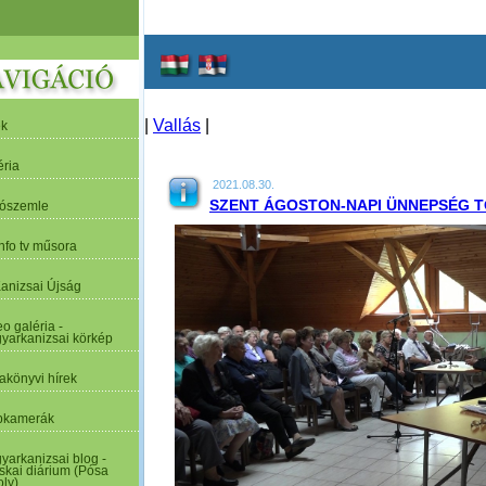
|
Vallás
|
ek
éria
2021.08.30.
SZENT ÁGOSTON-NAPI ÜNNEPSÉG 
tószemle
nfo tv műsora
Kanizsai Újság
o galéria -
yarkanizsai körkép
akönyvi hírek
kamerák
yarkanizsai blog -
skai diárium (Pósa
oly)