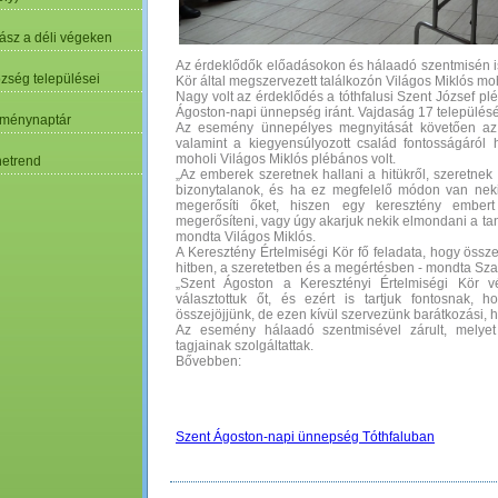
ász a déli végeken
Az érdeklődők előadásokon és hálaadó szentmisén is 
özség települései
Kör által megszervezett találkozón Világos Miklós moh
Nagy volt az érdeklődés a tóthfalusi Szent József p
Ágoston-napi ünnepség iránt. Vajdaság 17 településé
ménynaptár
Az esemény ünnepélyes megnyitását követően az é
valamint a kiegyensúlyozott család fontosságáról 
moholi Világos Miklós plébános volt.
etrend
„Az emberek szeretnek hallani a hitükről, szeretnek
bizonytalanok, és ha ez megfelelő módon van neki
megerősíti őket, hiszen egy keresztény ember
megerősíteni, vagy úgy akarjuk nekik elmondani a taní
mondta Világos Miklós.
A Keresztény Értelmiségi Kör fő feladata, hogy öss
hitben, a szeretetben és a megértésben - mondta Sza
„Szent Ágoston a Keresztényi Értelmiségi Kör vé
választottuk őt, és ezért is tartjuk fontosnak
összejöjjünk, de ezen kívül szervezünk barátkozási, hit
Az esemény hálaadó szentmisével zárult, melyet
tagjainak szolgáltattak.
Bővebben:
Szent Ágoston-napi ünnepség Tóthfaluban