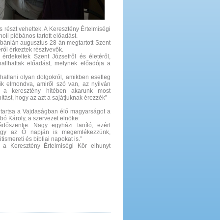
részt vehettek. A Keresztény Értelmiségi
oli plébános tartott előadást.
lébánián augusztus 28-án megtartott Szent
ről érkeztek résztvevők.
rdekeltek Szent Józsefről és életéről,
hallhattak előadást, melynek előadója a
 hallani olyan dolgokról, amikben esetleg
k elmondva, amiről szó van, az nyilván
t a keresztény hitében akarunk most
tást, hogy az azt a sajátjuknak érezzék” -
zetartsa a Vajdaságban élő magyarságot a
bó Károly, a szervezet elnöke:
dőszentje. Nagy egyházi tanító, ezért
, hogy az Ő napján is megemlékezzünk,
ismereti és bibliai napokat is.”
 a Keresztény Értelmiségi Kör elhunyt