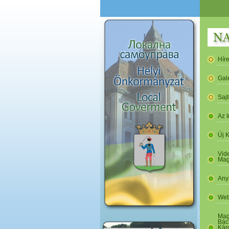
Hír
Gal
Saj
Az I
Új 
Vide
Mag
Any
Web
Mag
Bác
Kár