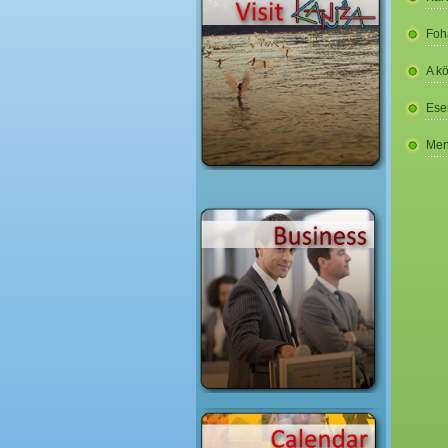
Foh
A k
Ese
Men