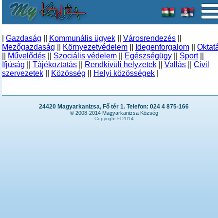
|
Gazdaság
||
Kommunális ügyek
||
Városrendezés
||
Mezőgazdaság
||
Környezetvédelem
||
Idegenforgalom
||
Oktat
||
Művelődés
||
Szociális védelem
||
Egészségügy
||
Sport
||
Ifjúság
||
Tájékoztatás
||
Rendkívüli helyzetek
||
Vallás
||
Civil
szervezetek
||
Közösség
||
Helyi közösségek
|
24420 Magyarkanizsa, Fő tér 1. Telefon: 024 4 875-166
© 2008-2014 Magyarkanizsa Község
Copyright © 2014