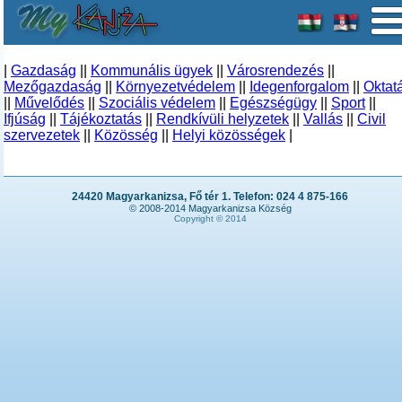
|
Gazdaság
||
Kommunális ügyek
||
Városrendezés
||
Mezőgazdaság
||
Környezetvédelem
||
Idegenforgalom
||
Oktat
||
Művelődés
||
Szociális védelem
||
Egészségügy
||
Sport
||
Ifjúság
||
Tájékoztatás
||
Rendkívüli helyzetek
||
Vallás
||
Civil
szervezetek
||
Közösség
||
Helyi közösségek
|
24420 Magyarkanizsa, Fő tér 1. Telefon: 024 4 875-166
© 2008-2014 Magyarkanizsa Község
Copyright © 2014