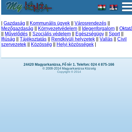
|
Gazdaság
||
Kommunális ügyek
||
Városrendezés
||
Mezőgazdaság
||
Környezetvédelem
||
Idegenforgalom
||
Oktat
||
Művelődés
||
Szociális védelem
||
Egészségügy
||
Sport
||
Ifjúság
||
Tájékoztatás
||
Rendkívüli helyzetek
||
Vallás
||
Civil
szervezetek
||
Közösség
||
Helyi közösségek
|
24420 Magyarkanizsa, Fő tér 1. Telefon: 024 4 875-166
© 2008-2014 Magyarkanizsa Község
Copyright © 2014